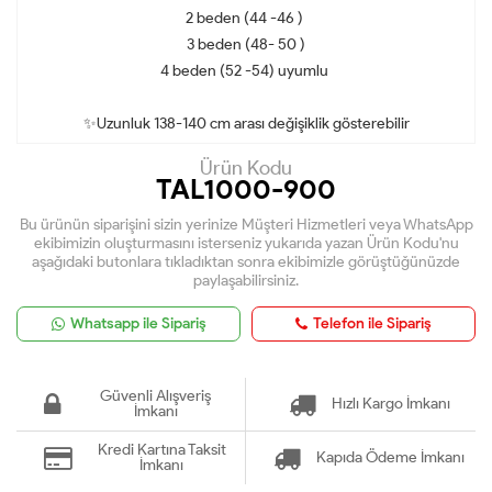
2 beden (44 -46 )
3 beden (48- 50 )
4 beden (52 -54) uyumlu
✨Uzunluk 138-140 cm arası değişiklik gösterebilir
Ürün Kodu
TAL1000-900
Bu ürünün siparişini sizin yerinize Müşteri Hizmetleri veya WhatsApp
ekibimizin oluşturmasını isterseniz yukarıda yazan Ürün Kodu'nu
aşağıdaki butonlara tıkladıktan sonra ekibimizle görüştüğünüzde
paylaşabilirsiniz.
Whatsapp ile Sipariş
Telefon ile Sipariş
Güvenli Alışveriş
Hızlı Kargo İmkanı
İmkanı
Kredi Kartına Taksit
Kapıda Ödeme İmkanı
İmkanı