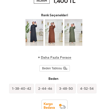
1,400
TL
İNDİRİM
Renk Seçenekleri
+
Daha Fazla Ferace
Beden Tablosu
Beden
1-38-40-42
2-44-46
3-48-50
4-52-54