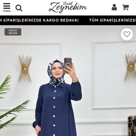
menü
 SİPARİŞLERİNİZDE KARGO BEDAVA!
TÜM SİPARİŞLERİNİZD
KARGO
BEDAVA