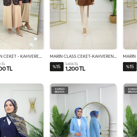
ETNİK DESEN CEKET - KAHVERENGİ
MARİN CLASS CEKET-KAHVERENGİ
MARİN 
2 TL
1,416 TL
15
15
%
%
00 TL
1,200 TL
1-
2-
1-
2-
3-
38-
44-
38-
44-
48-
KARGO
KARG
40-
46-
40-
46
50
BEDAVA
BEDAV
42
48
42