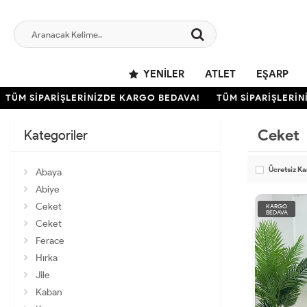
YENILER
ATLET
EŞARP
TÜM SİPARİŞLERİNİZDE KARGO BEDAVA!
TÜM SİPARİŞLERİNİ
Ceket
Kategoriler
Ücretsiz K
Abaya
Abiye
Ceket
KARGO
BEDAVA
Ceket
Ferace
Hırka
Jile
Kaban