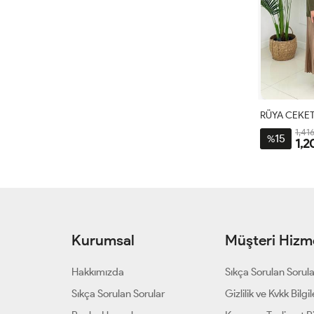
RÜYA CEKET
1,416
15
%
1,2
1
3
4
4
Kurumsal
Müşteri Hizme
Hakkımızda
Sıkça Sorulan Sorul
Sıkça Sorulan Sorular
Gizlilik ve Kvkk Bilgil