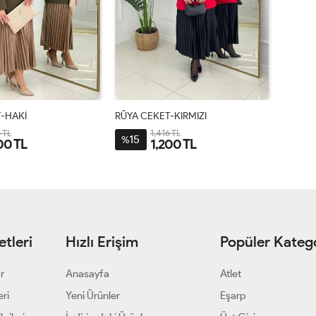
-HAKİ
RÜYA CEKET-KIRMIZI
 TL
1,416 TL
15
%
00 TL
1,200 TL
-
2-
3-
1-
2-
3-
8-
44-
48-
38-
44-
48-
0-
46
50
40-
46
50
2
42
tleri
Hızlı Erişim
Popüler Katego
ar
Anasayfa
Atlet
eri
Yeni Ürünler
Eşarp