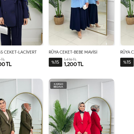
S CEKET-LACİVERT
RÜYA CEKET-BEBE MAVİSİ
RÜYA 
 TL
1,416 TL
15
15
%
%
00 TL
1,200 TL
-
2-
3-
1-
2-
3-
8-
44-
48-
38-
44-
48-
KARGO
0-
46
50
40-
46
50
BEDAVA
2
42