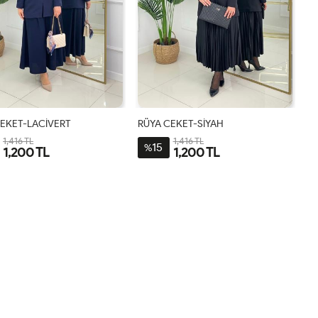
CEKET-LACİVERT
RÜYA CEKET-SİYAH
1,416 TL
1,416 TL
15
%
1,200 TL
1,200 TL
1-
2-
3-
1-
2-
3-
38-
44-
48-
38-
44-
48-
40-
46
50
40-
46
50
42
42