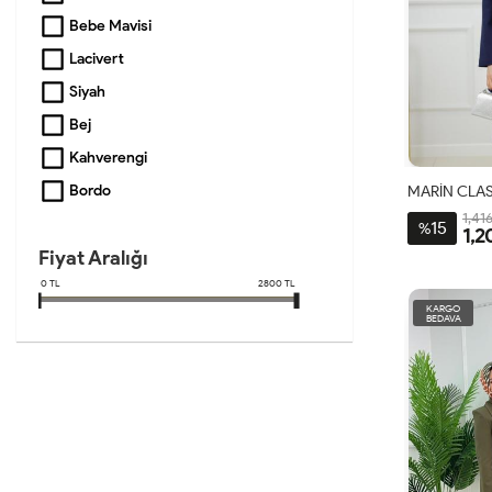
Bebe Mavisi
Lacivert
Siyah
Bej
Kahverengi
Bordo
MARİN CLAS
1,416
15
%
1,2
Fiyat Aralığı
1
0
TL
2800
TL
3
KARGO
4
BEDAVA
4