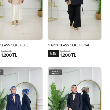
CLASS CEKET-BEJ
MARİN CLASS CEKET-SİYAH
1,416 TL
1,416 TL
15
%
1,200 TL
1,200 TL
1-
2-
3-
1-
2-
3-
38-
44-
48-
38-
44-
48-
O
KARGO
40-
46
50
40-
46
50
A
BEDAVA
42
42