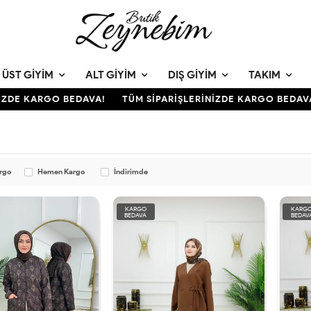
ÜST GIYIM
ALT GIYIM
DIŞ GIYIM
TAKIM
ZDE KARGO BEDAVA!
TÜM SİPARİŞLERİNİZDE KARGO BEDAVA!
argo
Hemen Kargo
İndirimde
KARGO
KARG
BEDAVA
BEDAV