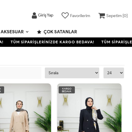
Giriş Yap
Favorilerim
Sepetim [
0
]
AKSESUAR
ÇOK SATANLAR
TÜM SİPARİŞLERİNİZDE KARGO BEDAVA!
TÜM SİPARİŞLE
O
KARGO
A
BEDAVA