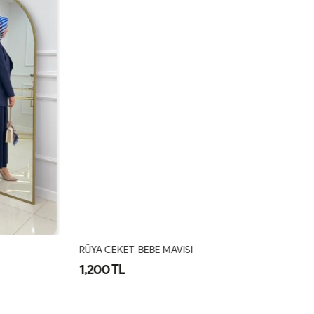
RÜYA CEKET-BEBE MAVİSİ
M
1,200 TL
1