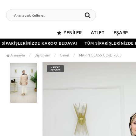
YENILER
ATLET
EŞARP
PARİŞLERİNİZDE KARGO BEDAVA!
TÜM SİPARİŞLERİNİZDE KA
Anasayfa
Dış Giyim
Ceket
MARİN CLASS CEKET-BEJ
KARGO
BEDAVA