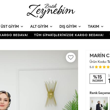
ÜST GIYIM
ALT GIYIM
DIŞ GIYIM
TAKIM
RGO BEDAVA!
TÜM SİPARİŞLERİNİZDE KARGO BEDAVA!
TÜ
MARİN C
Ürün Kodu:
T
5.0
1
%15
İNDİRİM
Renk Seçenek