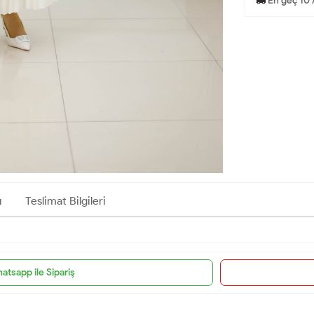
En geç 10 
ı
Teslimat Bilgileri
atsapp ile Sipariş