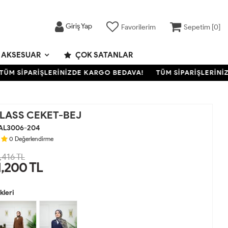
Giriş Yap
Favorilerim
Sepetim [
0
]
AKSESUAR
ÇOK SATANLAR
M SİPARİŞLERİNİZDE KARGO BEDAVA!
TÜM SİPARİŞLERİNİZD
LASS CEKET-BEJ
AL3006-204
0
Değerlendirme
,416 TL
1,200
TL
leri