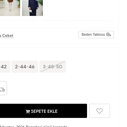
Beden Tablosu
a Ceket
-42
2-44-46
3-48-50
SEPETE EKLE