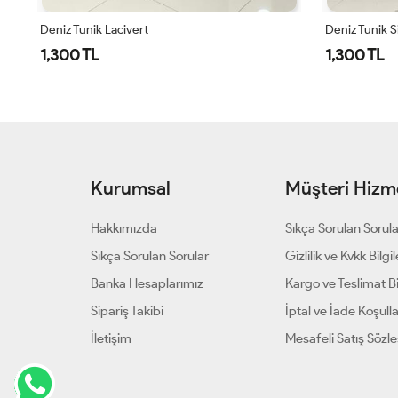
Deniz Tunik Siyah
Deniz Tunik 
1,300 TL
1,300 TL
Kurumsal
Müşteri Hizme
Hakkımızda
Sıkça Sorulan Sorul
Sıkça Sorulan Sorular
Gizlilik ve Kvkk Bilgil
Banka Hesaplarımız
Kargo ve Teslimat Bil
Sipariş Takibi
İptal ve İade Koşulla
İletişim
Mesafeli Satış Sözl