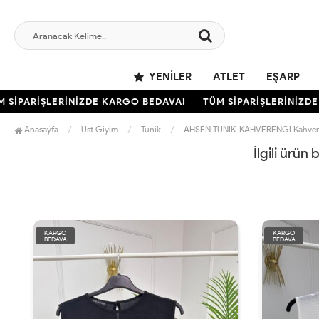
YENILER
ATLET
EŞARP
SİPARİŞLERİNİZDE KARGO BEDAVA!
TÜM SİPARİŞLERİNİZDE 
Anasayfa
Üst Giyim
Tunik
AHSEN TUNİK-KAHVERENGİ Kahver
İlgili ürün
KARGO
KARGO
BEDAVA
BEDAVA