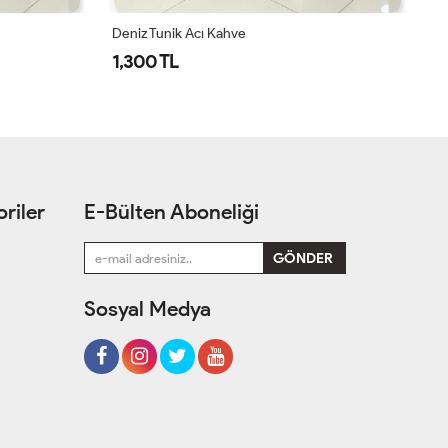
Deniz Tunik Mint Yeşili
De
1,300 TL
1
riler
E-Bülten Aboneliği
Sosyal Medya