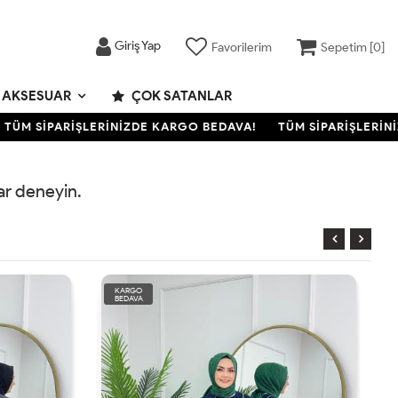
Giriş Yap
Favorilerim
Sepetim [
0
]
AKSESUAR
ÇOK SATANLAR
ÜM SİPARİŞLERİNİZDE KARGO BEDAVA!
TÜM SİPARİŞLERİNİZ
rar deneyin.
KARGO
BEDAVA