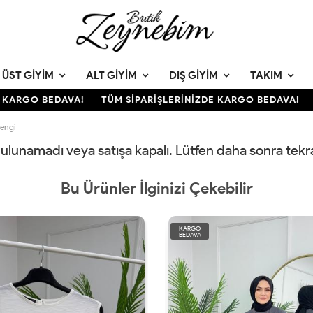
ÜST GIYIM
ALT GIYIM
DIŞ GIYIM
TAKIM
KARGO BEDAVA!
TÜM SİPARİŞLERİNİZDE KARGO BEDAVA!
T
engi
 bulunamadı veya satışa kapalı. Lütfen daha sonra tek
Bu Ürünler İlginizi Çekebilir
KARGO
BEDAVA