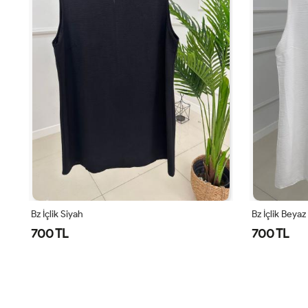
Bz İçlik Beyaz
Deniz Tunik A
700 TL
1,300 TL