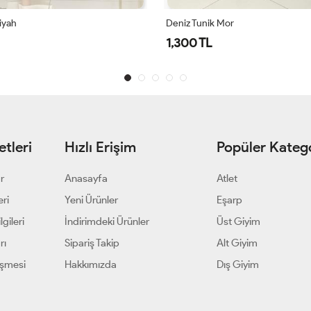
Mor
Deniz Tunik Acı Kahve
1,300 TL
tleri
Hızlı Erişim
Popüler Katego
ar
Anasayfa
Atlet
eri
Yeni Ürünler
Eşarp
gileri
İndirimdeki Ürünler
Üst Giyim
rı
Sipariş Takip
Alt Giyim
eşmesi
Hakkımızda
Dış Giyim