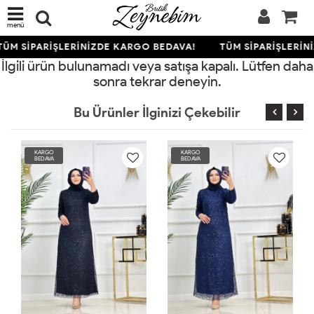
menü
TÜM SİPARİŞLERİNİZDE KARGO BEDAVA!
TÜM SİPARİŞLERİN
İlgili ürün bulunamadı veya satışa kapalı. Lütfen daha
sonra tekrar deneyin.
Bu Ürünler İlginizi Çekebilir
KARGO
KARGO
BEDAVA
BEDAVA