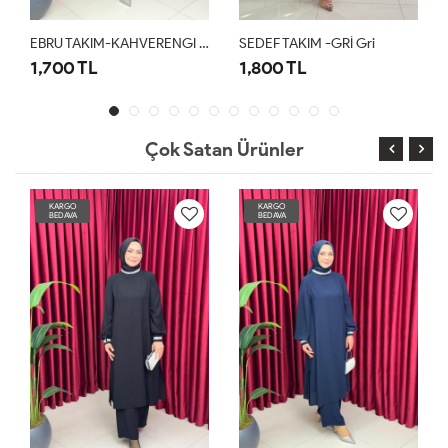
EBRU TAKIM-KAHVERENGI Kahverengi
SEDEF TAKIM -GRİ Gri
1,700 TL
1,800 TL
Çok Satan Ürünler
KARGO
KARGO
BEDAVA
BEDAVA