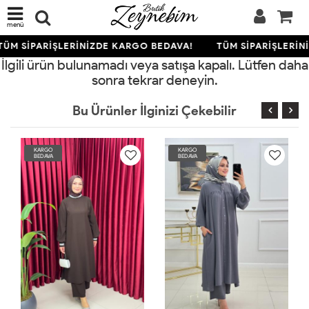
menü
TÜM SİPARİŞLERİNİZDE KARGO BEDAVA!
TÜM SİPARİŞLERİN
İlgili ürün bulunamadı veya satışa kapalı. Lütfen daha
sonra tekrar deneyin.
Bu Ürünler İlginizi Çekebilir
KARGO
KARGO
BEDAVA
BEDAVA