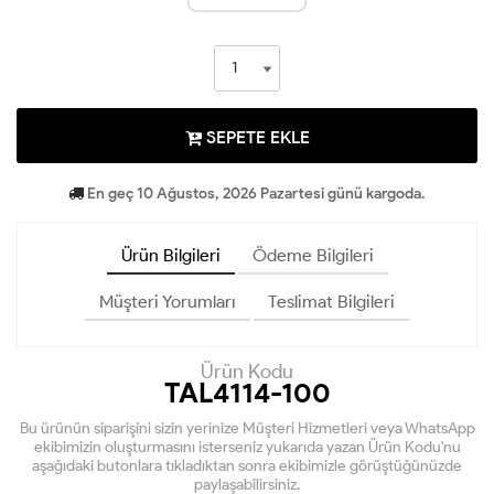
SEPETE EKLE
En geç 10 Ağustos, 2026 Pazartesi günü kargoda.
Ürün Bilgileri
Ödeme Bilgileri
Müşteri Yorumları
Teslimat Bilgileri
Ürün Kodu
TAL4114-100
Bu ürünün siparişini sizin yerinize Müşteri Hizmetleri veya WhatsApp
ekibimizin oluşturmasını isterseniz yukarıda yazan Ürün Kodu'nu
aşağıdaki butonlara tıkladıktan sonra ekibimizle görüştüğünüzde
paylaşabilirsiniz.