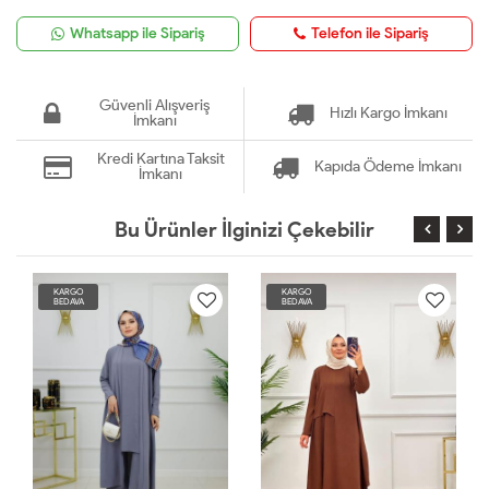
Whatsapp ile Sipariş
Telefon ile Sipariş
Güvenli Alışveriş
Hızlı Kargo İmkanı
İmkanı
Kredi Kartına Taksit
Kapıda Ödeme İmkanı
İmkanı
Bu Ürünler İlginizi Çekebilir
KARGO
KARGO
BEDAVA
BEDAVA