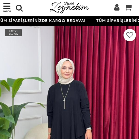
menü
M SİPARİŞLERİNİZDE KARGO BEDAVA!
TÜM SİPARİŞLERİNİ
KARGO
BEDAVA