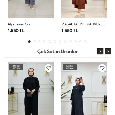
MASAL TAKIM - KAHVERENGİ
Alya Takım Kahverengi
1,550 TL
1,550 TL
Çok Satan Ürünler
KARGO
KARGO
BEDAVA
BEDAVA