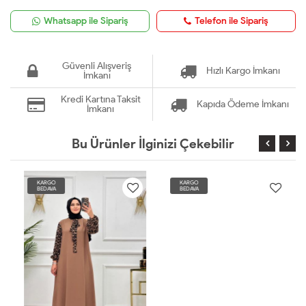
Whatsapp ile Sipariş
Telefon ile Sipariş
Güvenli Alışveriş
Hızlı Kargo İmkanı
İmkanı
Kredi Kartına Taksit
Kapıda Ödeme İmkanı
İmkanı
Bu Ürünler İlginizi Çekebilir
KARGO
KARGO
BEDAVA
BEDAVA