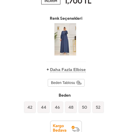
1,700
TL
İNDİRİM
Renk Seçenekleri
+
Daha Fazla Elbise
Beden Tablosu
Beden
42
44
46
48
50
52