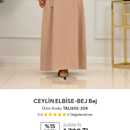
CEYLİN ELBİSE-BEJ Bej
Ürün Kodu:
TAL1602-204
5.0
0
Değerlendirme
2,006 TL
%15