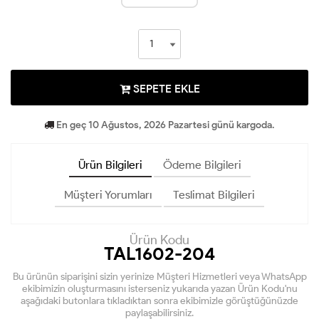
SEPETE EKLE
En geç 10 Ağustos, 2026 Pazartesi günü kargoda.
Ürün Bilgileri
Ödeme Bilgileri
Müşteri Yorumları
Teslimat Bilgileri
Ürün Kodu
TAL1602-204
Bu ürünün siparişini sizin yerinize Müşteri Hizmetleri veya WhatsApp
ekibimizin oluşturmasını isterseniz yukarıda yazan Ürün Kodu'nu
aşağıdaki butonlara tıkladıktan sonra ekibimizle görüştüğünüzde
paylaşabilirsiniz.