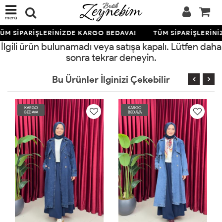
menü
ÜM SİPARİŞLERİNİZDE KARGO BEDAVA!
TÜM SİPARİŞLERİNİ
İlgili ürün bulunamadı veya satışa kapalı. Lütfen daha
sonra tekrar deneyin.
Bu Ürünler İlginizi Çekebilir
KARGO
KARGO
BEDAVA
BEDAVA