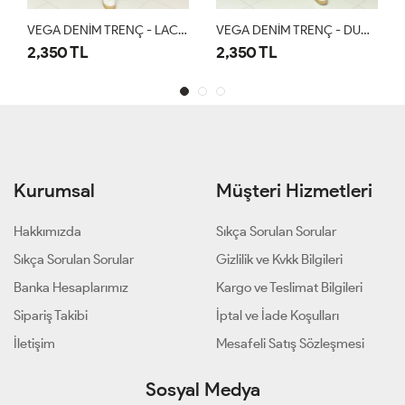
VEGA DENİM TRENÇ - LACİVERT
VEGA DENİM TRENÇ - DUMAN
VEGA DENİM T
L
2,350 TL
2,350 TL
Kurumsal
Müşteri Hizmetleri
Hakkımızda
Sıkça Sorulan Sorular
Sıkça Sorulan Sorular
Gizlilik ve Kvkk Bilgileri
Banka Hesaplarımız
Kargo ve Teslimat Bilgileri
Sipariş Takibi
İptal ve İade Koşulları
İletişim
Mesafeli Satış Sözleşmesi
Sosyal Medya