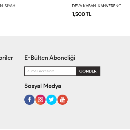
DEVA KABAN-KAHVERENGİ
D
1,500 TL
1
riler
E-Bülten Aboneliği
Sosyal Medya