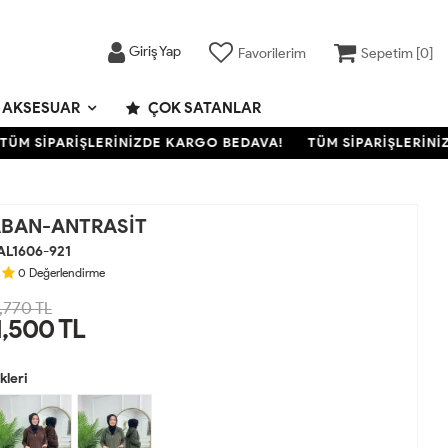
Giriş Yap
Favorilerim
Sepetim [
0
]
AKSESUAR
ÇOK SATANLAR
M SİPARİŞLERİNİZDE KARGO BEDAVA!
TÜM SİPARİŞLERİNİZD
ABAN-ANTRASİT
AL1606-921
0
Değerlendirme
,770 TL
1,500
TL
leri