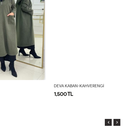
DEVA KABAN-KAHVERENGİ
D
1,500 TL
1