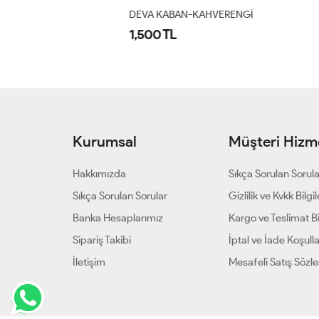
DEVA KABAN-KAHVERENGİ
DEVA KABAN
1,500 TL
1,500 TL
Kurumsal
Müşteri Hizme
Hakkımızda
Sıkça Sorulan Sorul
Sıkça Sorulan Sorular
Gizlilik ve Kvkk Bilgil
Banka Hesaplarımız
Kargo ve Teslimat Bil
Sipariş Takibi
İptal ve İade Koşulla
İletişim
Mesafeli Satış Sözl