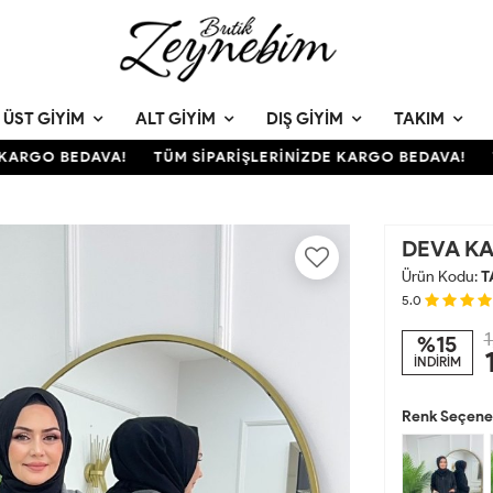
ÜST GIYIM
ALT GIYIM
DIŞ GIYIM
TAKIM
RGO BEDAVA!
TÜM SİPARİŞLERİNİZDE KARGO BEDAVA!
TÜ
DEVA K
Ürün Kodu:
T
5.0
1
%15
İNDİRİM
Renk Seçenek