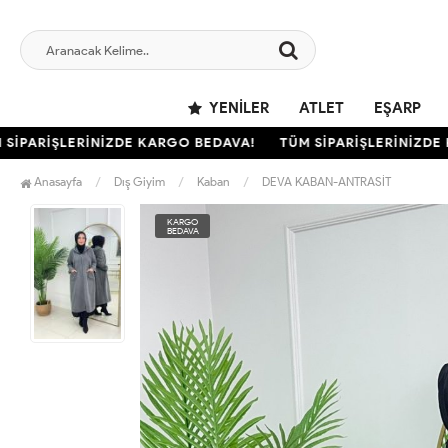
YENILER
ATLET
EŞARP
PARİŞLERİNİZDE KARGO BEDAVA!
TÜM SİPARİŞLERİNİZDE KA
Anasayfa
Dış Giyim
Kaban
DEVA KABAN-ANTRASİT
KARGO
BEDAVA