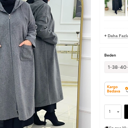
+
Daha Fazl
Beden
1-38-40