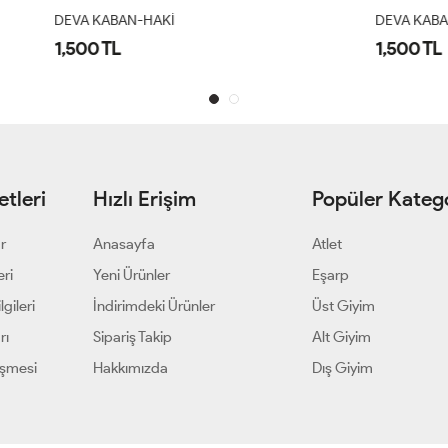
-HAKİ
DEVA KABAN-SİYAH
1,500 TL
tleri
Hızlı Erişim
Popüler Katego
ar
Anasayfa
Atlet
eri
Yeni Ürünler
Eşarp
gileri
İndirimdeki Ürünler
Üst Giyim
rı
Sipariş Takip
Alt Giyim
eşmesi
Hakkımızda
Dış Giyim