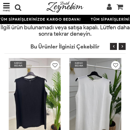
menü
ÜM SİPARİŞLERİNİZDE KARGO BEDAVA!
TÜM SİPARİŞLERİN
İlgili ürün bulunamadı veya satışa kapalı. Lütfen daha
sonra tekrar deneyin.
Bu Ürünler İlginizi Çekebilir
KARGO
KARGO
KA
BEDAVA
BEDAVA
BE