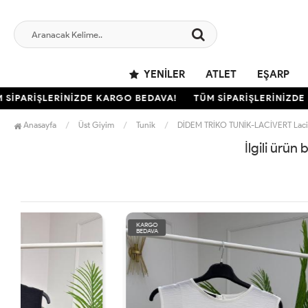
YENILER
ATLET
EŞARP
İPARİŞLERİNİZDE KARGO BEDAVA!
TÜM SİPARİŞLERİNİZDE 
Anasayfa
Üst Giyim
Tunik
DİDEM TRİKO TUNİK-LACİVERT Laci
İlgili ürün
KARGO
KARGO
BEDAVA
BEDAVA