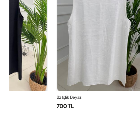
Bz İçlik Beyaz
Deniz Tunik A
700 TL
1,300 TL