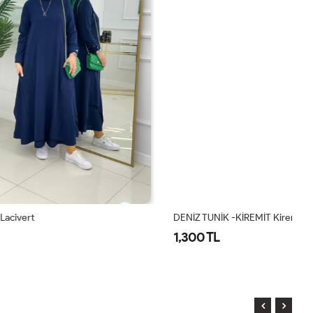
DENİZ TUNİK -KİREMİT Kiremit
IR
1,300 TL
1