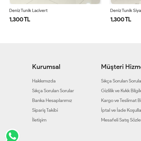
Deniz Tunik Siyah
Deniz Tunik 
1,300 TL
1,300 TL
Kurumsal
Müşteri Hizme
Hakkımızda
Sıkça Sorulan Sorul
Sıkça Sorulan Sorular
Gizlilik ve Kvkk Bilgil
Banka Hesaplarımız
Kargo ve Teslimat Bil
Sipariş Takibi
İptal ve İade Koşulla
İletişim
Mesafeli Satış Sözl