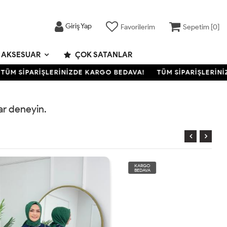
Giriş Yap
Favorilerim
Sepetim [
0
]
AKSESUAR
ÇOK SATANLAR
ÜM SİPARİŞLERİNİZDE KARGO BEDAVA!
TÜM SİPARİŞLERİNİZ
rar deneyin.
KARGO
BEDAVA