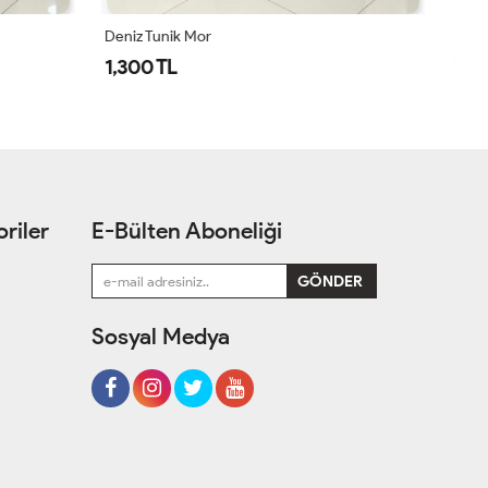
Deniz Tunik Antrasit
De
1,300 TL
1
riler
E-Bülten Aboneliği
Sosyal Medya