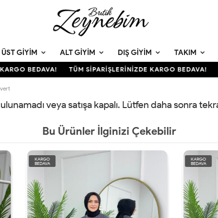
ÜST GIYIM
ALT GIYIM
DIŞ GIYIM
TAKIM
KARGO BEDAVA!
TÜM SİPARİŞLERİNİZDE KARGO BEDAVA!
T
vert
 bulunamadı veya satışa kapalı. Lütfen daha sonra tek
Bu Ürünler İlginizi Çekebilir
KARGO
BEDAVA