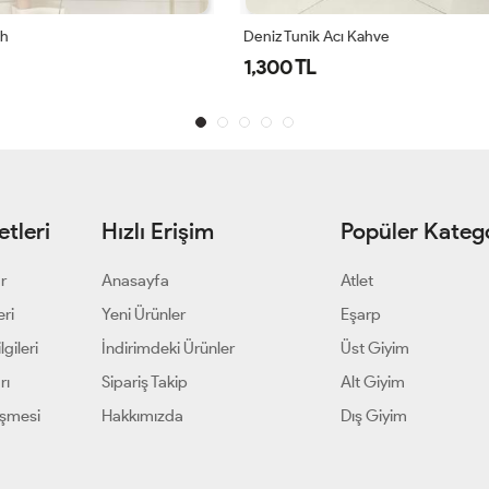
Acı Kahve
Deniz Tunik Mor
1,300 TL
tleri
Hızlı Erişim
Popüler Katego
ar
Anasayfa
Atlet
eri
Yeni Ürünler
Eşarp
gileri
İndirimdeki Ürünler
Üst Giyim
rı
Sipariş Takip
Alt Giyim
eşmesi
Hakkımızda
Dış Giyim