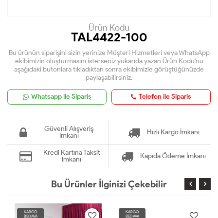
Ürün Kodu
TAL4422-100
Bu ürünün siparişini sizin yerinize Müşteri Hizmetleri veya WhatsApp
ekibimizin oluşturmasını isterseniz yukarıda yazan Ürün Kodu'nu
aşağıdaki butonlara tıkladıktan sonra ekibimizle görüştüğünüzde
paylaşabilirsiniz.
Whatsapp ile Sipariş
Telefon ile Sipariş
Güvenli Alışveriş
Hızlı Kargo İmkanı
İmkanı
Kredi Kartına Taksit
Kapıda Ödeme İmkanı
İmkanı
Bu Ürünler İlginizi Çekebilir
KARGO
KARGO
BEDAVA
BEDAVA