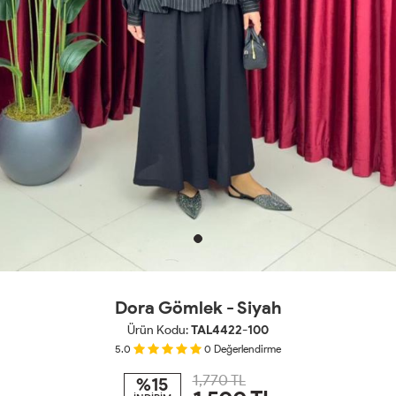
Dora Gömlek - Siyah
Ürün Kodu:
TAL4422-100
5.0
0
Değerlendirme
1,770 TL
%15