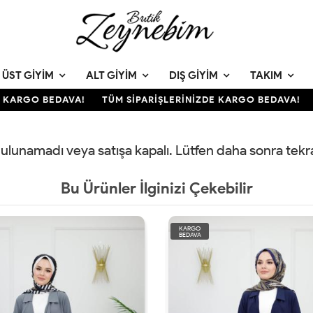
ÜST GIYIM
ALT GIYIM
DIŞ GIYIM
TAKIM
KARGO BEDAVA!
TÜM SİPARİŞLERİNİZDE KARGO BEDAVA!
 bulunamadı veya satışa kapalı. Lütfen daha sonra tek
Bu Ürünler İlginizi Çekebilir
KARGO
BEDAVA