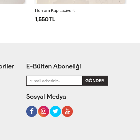
SİBEL KAP-LACİVERT Lacivert
Hü
1,400 TL
1
riler
E-Bülten Aboneliği
Sosyal Medya