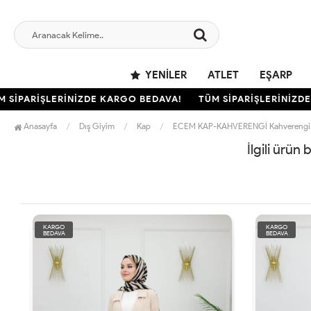
YENILER
ATLET
EŞARP
SİPARİŞLERİNİZDE KARGO BEDAVA!
TÜM SİPARİŞLERİNİZDE 
Anasayfa
Dış Giyim
Kap
ECEM KAP-KAHVERENGİ Kahverengi
İlgili ürün
KARGO
KARGO
BEDAVA
BEDAVA