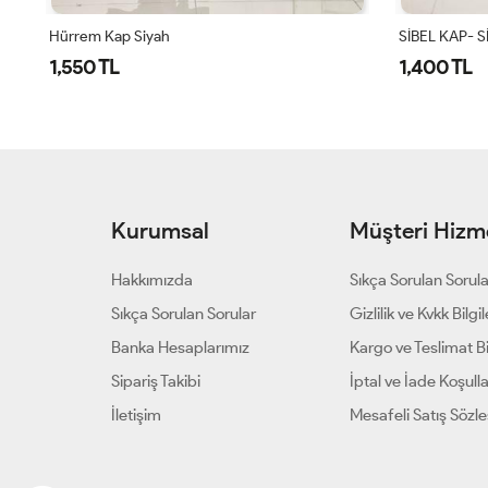
SİBEL KAP- SİYAH Siyah
SİBEL KAP - 
1,400 TL
1,400 TL
Kurumsal
Müşteri Hizme
Hakkımızda
Sıkça Sorulan Sorul
Sıkça Sorulan Sorular
Gizlilik ve Kvkk Bilgil
Banka Hesaplarımız
Kargo ve Teslimat Bil
Sipariş Takibi
İptal ve İade Koşulla
İletişim
Mesafeli Satış Sözl