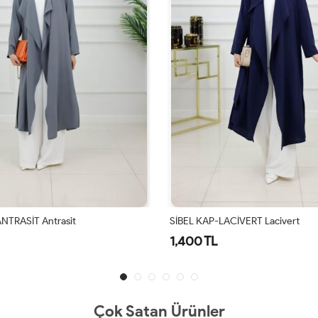
CİVERT Lacivert
HÜRREM KAP KIŞLIK-BEJ
1,750 TL
Çok Satan Ürünler