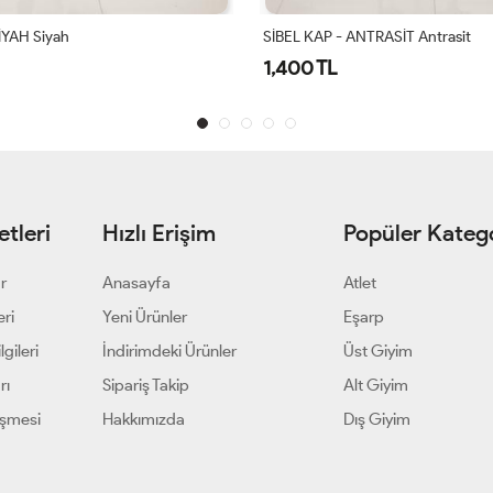
ANTRASİT Antrasit
Hürrem Kap Lacivert
1,550 TL
tleri
Hızlı Erişim
Popüler Katego
ar
Anasayfa
Atlet
eri
Yeni Ürünler
Eşarp
gileri
İndirimdeki Ürünler
Üst Giyim
rı
Sipariş Takip
Alt Giyim
eşmesi
Hakkımızda
Dış Giyim