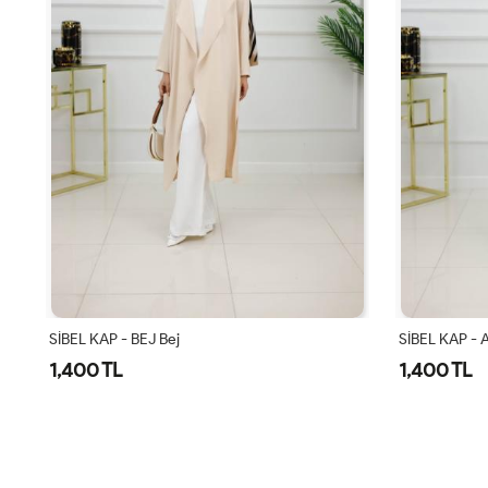
SİBEL KAP - ANTRASİT Antrasit
SİBEL KAP-LA
1,400 TL
1,400 TL