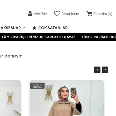
Giriş Yap
Favorilerim
Sepetim [
0
]
AKSESUAR
ÇOK SATANLAR
TÜM SİPARİŞLERİNİZDE KARGO BEDAVA!
TÜM SİPARİŞLERİNİ
rar deneyin.
KARGO
BEDAVA