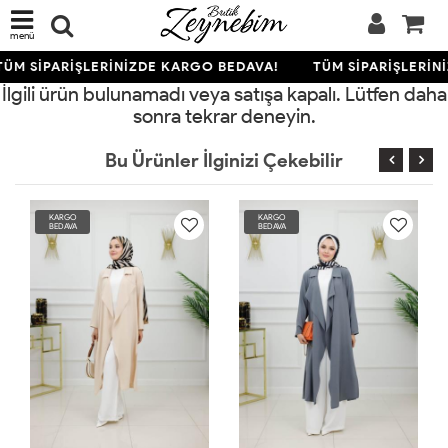
menü
ÜM SİPARİŞLERİNİZDE KARGO BEDAVA!
TÜM SİPARİŞLERİN
İlgili ürün bulunamadı veya satışa kapalı. Lütfen daha
sonra tekrar deneyin.
Bu Ürünler İlginizi Çekebilir
KARGO
KARGO
BEDAVA
BEDAVA