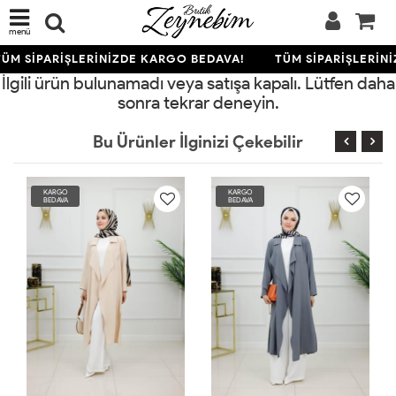
menü
ÜM SİPARİŞLERİNİZDE KARGO BEDAVA!
TÜM SİPARİŞLERİN
İlgili ürün bulunamadı veya satışa kapalı. Lütfen daha
sonra tekrar deneyin.
Bu Ürünler İlginizi Çekebilir
KARGO
KARGO
BEDAVA
BEDAVA