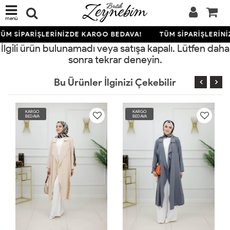
menü
ÜM SİPARİŞLERİNİZDE KARGO BEDAVA!
TÜM SİPARİŞLERİN
İlgili ürün bulunamadı veya satışa kapalı. Lütfen daha
sonra tekrar deneyin.
Bu Ürünler İlginizi Çekebilir
KARGO
KARGO
BEDAVA
BEDAVA