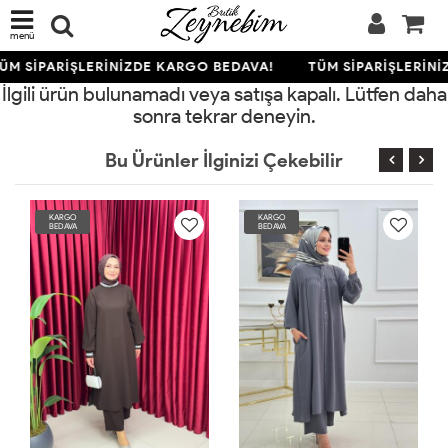
menü
ÜM SİPARİŞLERİNİZDE KARGO BEDAVA!
TÜM SİPARİŞLERİNİ
İlgili ürün bulunamadı veya satışa kapalı. Lütfen daha
sonra tekrar deneyin.
Bu Ürünler İlginizi Çekebilir
RGO
KARGO
KARGO
DAVA
BEDAVA
BEDAVA