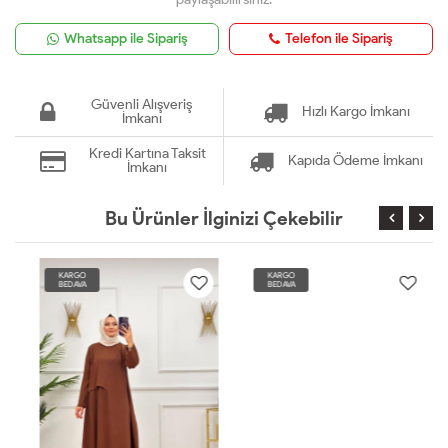
Whatsapp ile Sipariş
Telefon ile Sipariş
Güvenli Alışveriş
Hızlı Kargo İmkanı
İmkanı
Kredi Kartına Taksit
Kapıda Ödeme İmkanı
İmkanı
Bu Ürünler İlginizi Çekebilir
KARGO
KARGO
BEDAVA
BEDAVA