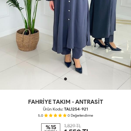
FAHRİYE TAKIM - ANTRASİT
Ürün Kodu:
TAL1254-921
5.0
0
Değerlendirme
1,829 TL
%15