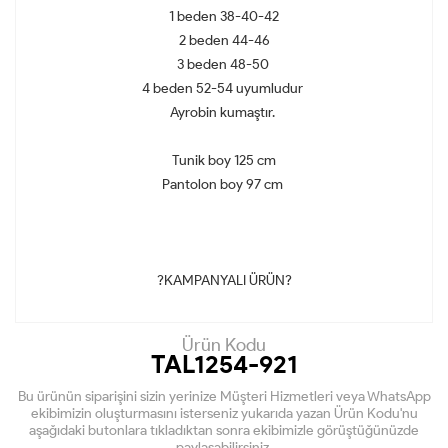
1 beden 38-40-42
2 beden 44-46
3 beden 48-50
4 beden 52-54 uyumludur
Ayrobin kumaştır.
Tunik boy 125 cm
Pantolon boy 97 cm
?KAMPANYALI ÜRÜN?
Ürün Kodu
TAL1254-921
Bu ürünün siparişini sizin yerinize Müşteri Hizmetleri veya WhatsApp
ekibimizin oluşturmasını isterseniz yukarıda yazan Ürün Kodu'nu
aşağıdaki butonlara tıkladıktan sonra ekibimizle görüştüğünüzde
paylaşabilirsiniz.