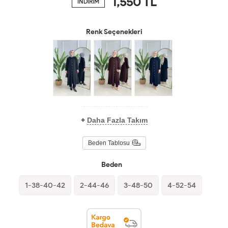
1,550
TL
İNDİRİM
Renk Seçenekleri
+
Daha Fazla Takım
Beden Tablosu
Beden
1-38-40-42
2-44-46
3-48-50
4-52-54