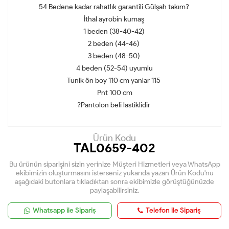
54 Bedene kadar rahatlık garantili Gülşah takım?
İthal ayrobin kumaş
1 beden (38-40-42)
2 beden (44-46)
3 beden (48-50)
4 beden (52-54) uyumlu
Tunik ön boy 110 cm yanlar 115
Pnt 100 cm
?Pantolon beli lastiklidir
Ürün Kodu
TAL0659-402
Bu ürünün siparişini sizin yerinize Müşteri Hizmetleri veya WhatsApp
ekibimizin oluşturmasını isterseniz yukarıda yazan Ürün Kodu'nu
aşağıdaki butonlara tıkladıktan sonra ekibimizle görüştüğünüzde
paylaşabilirsiniz.
Whatsapp ile Sipariş
Telefon ile Sipariş