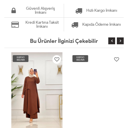
Güvenli Alışveriş
Hızlı Kargo İmkanı
İmkanı
Kredi Kartına Taksit
Kapıda Ödeme İmkanı
İmkanı
Bu Ürünler İlginizi Çekebilir
KARGO
KARGO
BEDAVA
BEDAVA