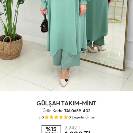
GÜLŞAH TAKIM-MİNT
Ürün Kodu:
TAL0659-402
5.0
0
Değerlendirme
2,242 TL
%15