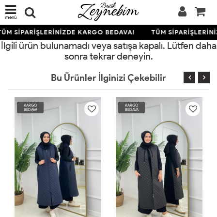
menü
ÜM SİPARİŞLERİNİZDE KARGO BEDAVA!
TÜM SİPARİŞLERİN
İlgili ürün bulunamadı veya satışa kapalı. Lütfen daha
sonra tekrar deneyin.
Bu Ürünler İlginizi Çekebilir
KARGO
KARGO
BEDAVA
BEDAVA