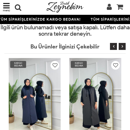
menü
ÜM SİPARİŞLERİNİZDE KARGO BEDAVA!
TÜM SİPARİŞLERİN
İlgili ürün bulunamadı veya satışa kapalı. Lütfen daha
sonra tekrar deneyin.
Bu Ürünler İlginizi Çekebilir
KARGO
KARGO
BEDAVA
BEDAVA