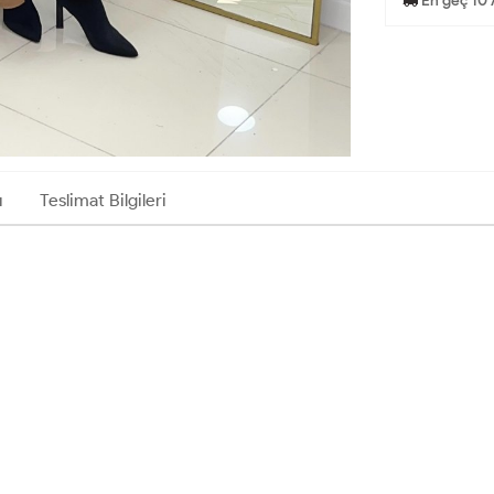
En geç 10 
ı
Teslimat Bilgileri