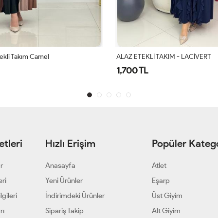
 TAKIM - LACİVERT
ALAZ ETEKLİ TAKIM - VİZON
1,700 TL
tleri
Hızlı Erişim
Popüler Katego
ar
Anasayfa
Atlet
eri
Yeni Ürünler
Eşarp
gileri
İndirimdeki Ürünler
Üst Giyim
rı
Sipariş Takip
Alt Giyim