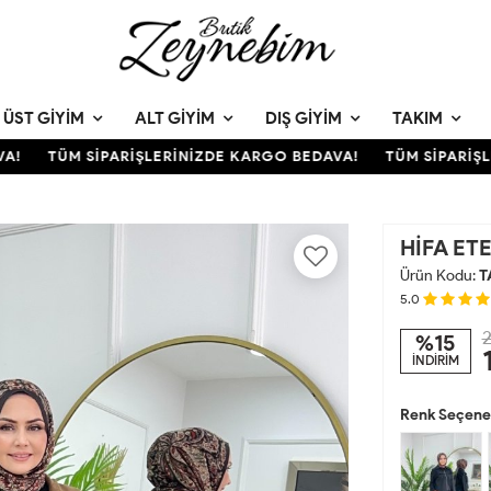
ÜST GIYIM
ALT GIYIM
DIŞ GIYIM
TAKIM
TÜM SİPARİŞLERİNİZDE KARGO BEDAVA!
TÜM SİPARİŞLER
HİFA ET
Ürün Kodu:
T
5.0
2
%15
İNDİRİM
Renk Seçenek