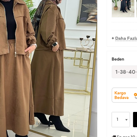
+
Daha Fazla
Beden
1-38-40