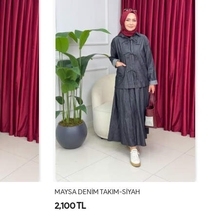
MAYSA DENİM TAKIM-MAVİ
S
2,100 TL
1