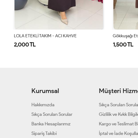
Gökkuşağı Etekli Takım Camel
ALAZ ETEKLİ
1,500 TL
1,700 TL
Kurumsal
Müşteri Hizme
Hakkımızda
Sıkça Sorulan Sorul
Sıkça Sorulan Sorular
Gizlilik ve Kvkk Bilgil
Banka Hesaplarımız
Kargo ve Teslimat Bil
Sipariş Takibi
İptal ve İade Koşulla