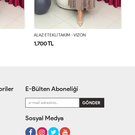
ALAZ ETEKLİ TAKIM - SİYAH
AS
1,700 TL
1
riler
E-Bülten Aboneliği
Sosyal Medya