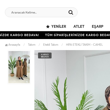
YENILER
ATLET
EŞARP
DE KARGO BEDAVA!
TÜM SİPARİŞLERİNİZDE KARGO BEDAVA!
Anasayfa
Takım
Etekli Takım
HİFA ETEKLİ TAKIM - CAMEL
KARGO
BEDAVA