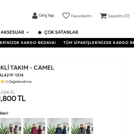
Giriş Yap
Favorilerim
Sepetim [
0
]
AKSESUAR
ÇOK SATANLAR
İNİZDE KARGO BEDAVA!
TÜM SİPARİŞLERİNİZDE KARGO BEDA
EKLİ TAKIM - CAMEL
AL4219-1314
0
Değerlendirme
,124 TL
1,800
TL
leri