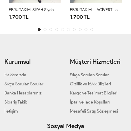
EBRU TAKIM-SİYAH Siyah
EBRU TAKIM -LACİVERT Lacivert
S
1,700 TL
1,700 TL
1
Kurumsal
Müşteri Hizmetleri
Hakkımızda
Sıkça Sorulan Sorular
Sıkça Sorulan Sorular
Gizlilik ve Kvkk Bilgileri
Banka Hesaplarımız
Kargo ve Teslimat Bilgileri
Sipariş Takibi
İptal ve İade Koşulları
İletişim
Mesafeli Satış Sözleşmesi
Sosyal Medya