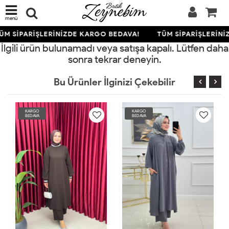
menü
ÜM SİPARİŞLERİNİZDE KARGO BEDAVA!
TÜM SİPARİŞLERİNİ
İlgili ürün bulunamadı veya satışa kapalı. Lütfen daha
sonra tekrar deneyin.
Bu Ürünler İlginizi Çekebilir
KARGO
KARGO
BEDAVA
BEDAVA