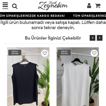
menü
ÜM SİPARİŞLERİNİZDE KARGO BEDAVA!
TÜM SİPARİŞLERİNİ
İlgili ürün bulunamadı veya satışa kapalı. Lütfen daha
sonra tekrar deneyin.
Bu Ürünler İlginizi Çekebilir
KARGO
KARGO
KA
BEDAVA
BEDAVA
BE