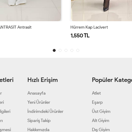
ANTRASİT Antrasit
Hürrem Kap Lacivert
1,550 TL
tleri
Hızlı Erişim
Popüler Katego
ar
Anasayfa
Atlet
eri
Yeni Ürünler
Eşarp
gileri
İndirimdeki Ürünler
Üst Giyim
rı
Sipariş Takip
Alt Giyim
eşmesi
Hakkımızda
Dış Giyim