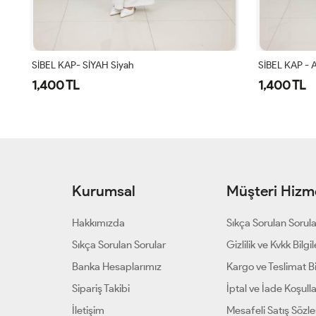
SİBEL KAP- SİYAH Siyah
SİBEL KAP - 
1,400 TL
1,400 TL
Kurumsal
Müşteri Hizme
Hakkımızda
Sıkça Sorulan Sorul
Sıkça Sorulan Sorular
Gizlilik ve Kvkk Bilgil
Banka Hesaplarımız
Kargo ve Teslimat Bil
Sipariş Takibi
İptal ve İade Koşulla
İletişim
Mesafeli Satış Sözl