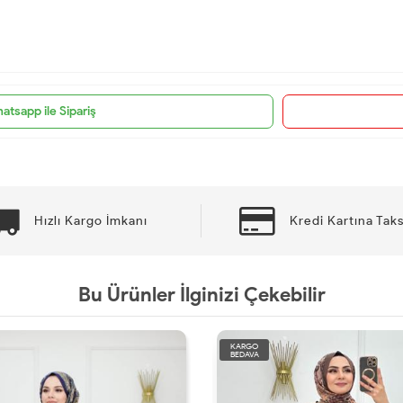
atsapp ile Sipariş
Hızlı Kargo İmkanı
Kredi Kartına Taks
Bu Ürünler İlginizi Çekebilir
KARGO
BEDAVA