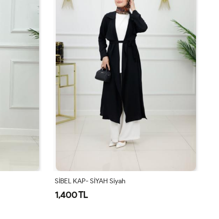
SİBEL KAP- SİYAH Siyah
Hü
1,400 TL
1