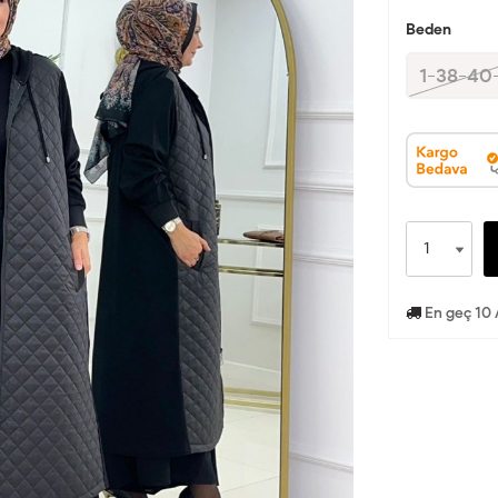
Beden
1-38-40
En geç 10 