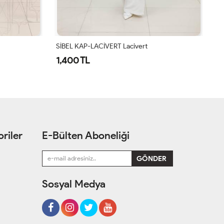
SİBEL KAP-LACİVERT Lacivert
Hü
1,400 TL
1
riler
E-Bülten Aboneliği
Sosyal Medya