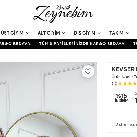
ÜST GIYIM
ALT GIYIM
DIŞ GIYIM
TAKIM
GO BEDAVA!
TÜM SİPARİŞLERİNİZDE KARGO BEDAVA!
TÜM
KEVSER 
Ürün Kodu:
T
5.0
2
%15
İNDİRİM
+
Daha Fazl