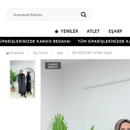
YENILER
ATLET
EŞARP
ARİŞLERİNİZDE KARGO BEDAVA!
TÜM SİPARİŞLERİNİZDE KAR
Anasayfa
Dış Giyim
Kap
KEVSER KAP-SİYAH Siyah
KARGO
BEDAVA