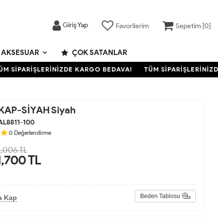
Giriş Yap
Favorilerim
Sepetim [
0
]
AKSESUAR
ÇOK SATANLAR
 SİPARİŞLERİNİZDE KARGO BEDAVA!
TÜM SİPARİŞLERİNİZDE
KAP-SİYAH Siyah
AL8811-100
0
Değerlendirme
,006 TL
1,700
TL
Beden Tablosu
a Kap