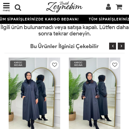
menü
ÜM SİPARİŞLERİNİZDE KARGO BEDAVA!
TÜM SİPARİŞLERİNİ
İlgili ürün bulunamadı veya satışa kapalı. Lütfen daha
sonra tekrar deneyin.
Bu Ürünler İlginizi Çekebilir
KARGO
KARGO
KA
BEDAVA
BEDAVA
BE