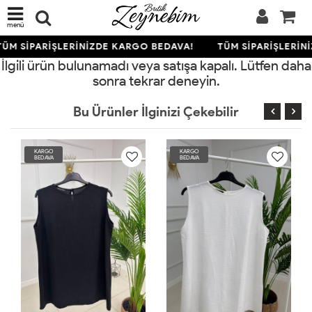
menü
ÜM SİPARİŞLERİNİZDE KARGO BEDAVA!
TÜM SİPARİŞLERİN
İlgili ürün bulunamadı veya satışa kapalı. Lütfen daha
sonra tekrar deneyin.
Bu Ürünler İlginizi Çekebilir
RGO
KARGO
KARGO
DAVA
BEDAVA
BEDAVA