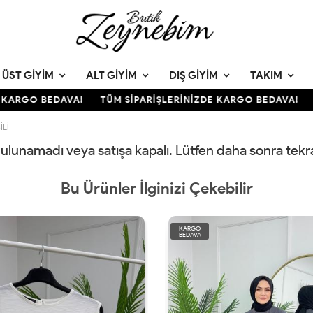
ÜST GIYIM
ALT GIYIM
DIŞ GIYIM
TAKIM
KARGO BEDAVA!
TÜM SİPARİŞLERİNİZDE KARGO BEDAVA!
T
İLİ
 bulunamadı veya satışa kapalı. Lütfen daha sonra tek
Bu Ürünler İlginizi Çekebilir
KARGO
BEDAVA