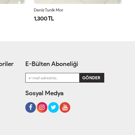
Deniz Tunik Antrasit
De
1,300 TL
1
riler
E-Bülten Aboneliği
Sosyal Medya