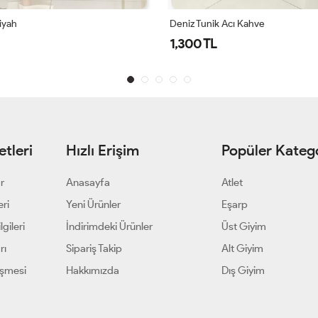
Acı Kahve
Deniz Tunik Mor
1,300 TL
tleri
Hızlı Erişim
Popüler Katego
ar
Anasayfa
Atlet
eri
Yeni Ürünler
Eşarp
gileri
İndirimdeki Ürünler
Üst Giyim
rı
Sipariş Takip
Alt Giyim
eşmesi
Hakkımızda
Dış Giyim