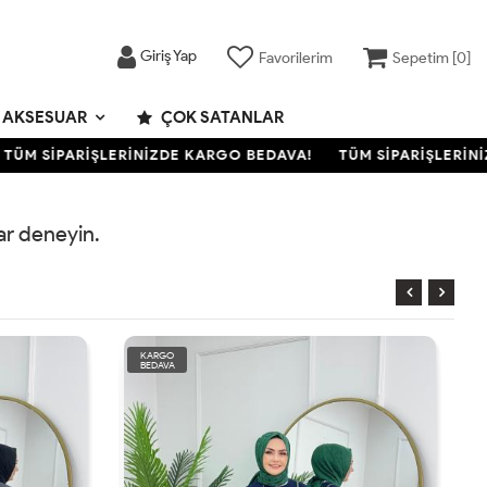
Giriş Yap
Favorilerim
Sepetim [
0
]
AKSESUAR
ÇOK SATANLAR
ÜM SİPARİŞLERİNİZDE KARGO BEDAVA!
TÜM SİPARİŞLERİNİZ
rar deneyin.
KARGO
BEDAVA