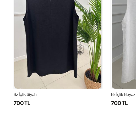
Bz İçlik Beyaz
Deniz Tunik A
700 TL
1,300 TL