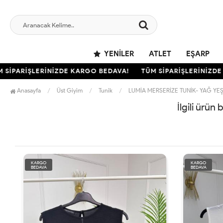
YENILER
ATLET
EŞARP
SİPARİŞLERİNİZDE KARGO BEDAVA!
TÜM SİPARİŞLERİNİZDE 
Anasayfa
Üst Giyim
Tunik
LUMİA MERSERİZE TUNİK- YAĞ YEŞ
İlgili ürün
KARGO
KARGO
BEDAVA
BEDAVA