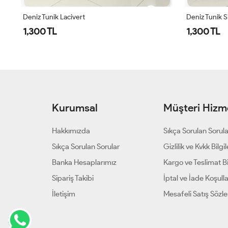
Deniz Tunik Siyah
Deniz Tunik 
1,300 TL
1,300 TL
Kurumsal
Müşteri Hizme
Hakkımızda
Sıkça Sorulan Sorul
Sıkça Sorulan Sorular
Gizlilik ve Kvkk Bilgil
Banka Hesaplarımız
Kargo ve Teslimat Bil
Sipariş Takibi
İptal ve İade Koşulla
İletişim
Mesafeli Satış Sözl