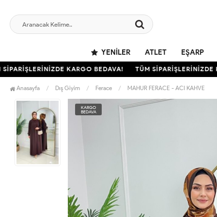
YENILER
ATLET
EŞARP
PARİŞLERİNİZDE KARGO BEDAVA!
TÜM SİPARİŞLERİNİZDE KA
Anasayfa
Dış Giyim
Ferace
MAHUR FERACE - ACI KAHVE
KARGO
BEDAVA