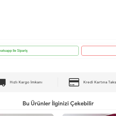
atsapp ile Sipariş
Hızlı Kargo İmkanı
Kredi Kartına Taks
Bu Ürünler İlginizi Çekebilir