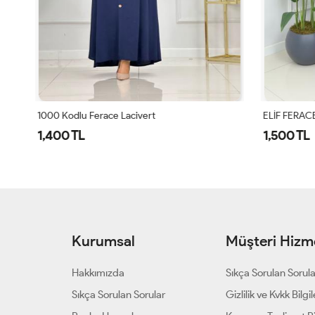
1000 Kodlu Ferace Lacivert
ELİF FERACE 
1,400 TL
1,500 TL
Kurumsal
Müşteri Hizme
Hakkımızda
Sıkça Sorulan Sorul
Sıkça Sorulan Sorular
Gizlilik ve Kvkk Bilgil