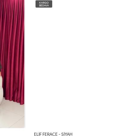
KARGO
BEDAVA
ELİF FERACE - SİYAH
10