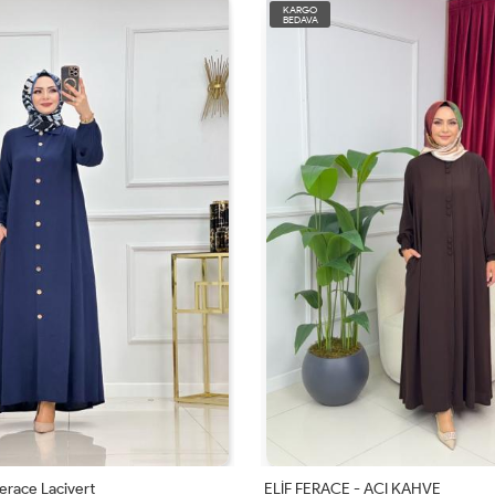
KARGO
BEDAVA
erace Lacivert
ELİF FERACE - ACI KAHVE