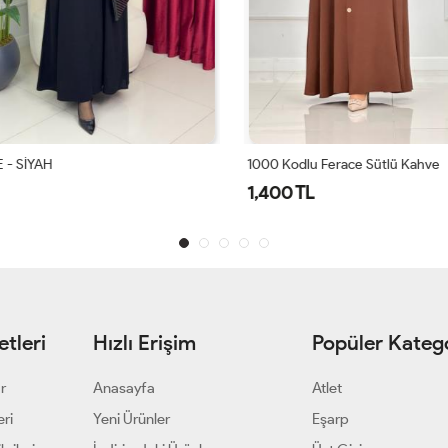
- SİYAH
1000 Kodlu Ferace Sütlü Kahve
1,400 TL
tleri
Hızlı Erişim
Popüler Katego
ar
Anasayfa
Atlet
eri
Yeni Ürünler
Eşarp