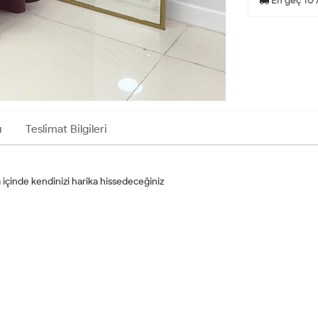
En geç 10 
ı
Teslimat Bilgileri
la içinde kendinizi harika hissedeceğiniz