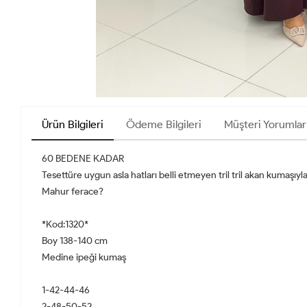
Ürün Bilgileri
Ödeme Bilgileri
Müşteri Yorumlar
60 BEDENE KADAR
Tesettüre uygun asla hatları belli etmeyen tril tril akan kumaşıy
Mahur ferace?
*Kod:1320*
Boy 138-140 cm
Medine ipeği kumaş
1-42-44-46
2-48-50-52