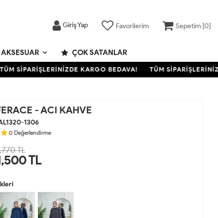
Giriş Yap
Favorilerim
Sepetim [
0
]
AKSESUAR
ÇOK SATANLAR
 SİPARİŞLERİNİZDE KARGO BEDAVA!
TÜM SİPARİŞLERİNİZD
ERACE - ACI KAHVE
AL1320-1306
0
Değerlendirme
,770 TL
1,500
TL
leri