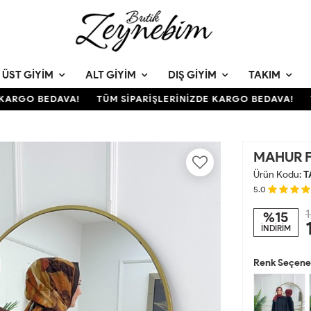
ÜST GIYIM
ALT GIYIM
DIŞ GIYIM
TAKIM
RGO BEDAVA!
TÜM SİPARİŞLERİNİZDE KARGO BEDAVA!
TÜM
MAHUR F
Ürün Kodu:
T
5.0
1
%15
İNDİRİM
Renk Seçenek