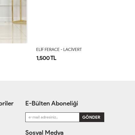
ELİF FERACE - LACİVERT
Gü
1,500 TL
1
riler
E-Bülten Aboneliği
Sosyal Medya