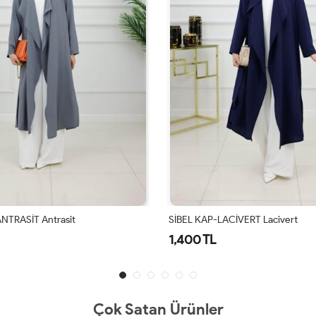
CİVERT Lacivert
HÜRREM KAP KIŞLIK-BEJ
1,750 TL
Çok Satan Ürünler