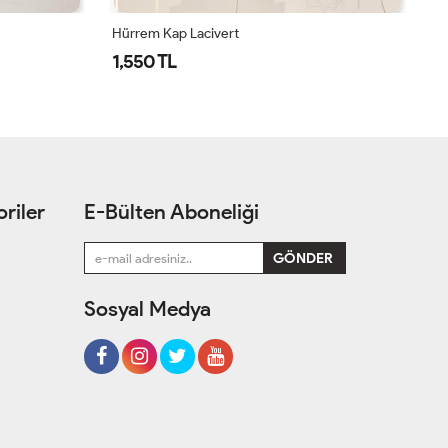
SİBEL KAP-LACİVERT Lacivert
Hü
1,400 TL
1
riler
E-Bülten Aboneliği
Sosyal Medya