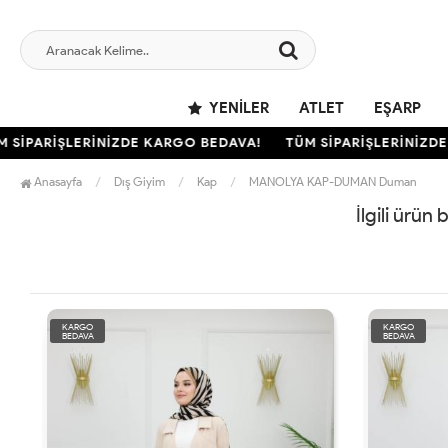
YENILER
ATLET
EŞARP
SİPARİŞLERİNİZDE KARGO BEDAVA!
TÜM SİPARİŞLERİNİZDE 
Anasayfa
Dış Giyim
Kap
MANOLYA KAP-DUMAN Duman
İlgili ürün
KARGO
KARGO
BEDAVA
BEDAVA