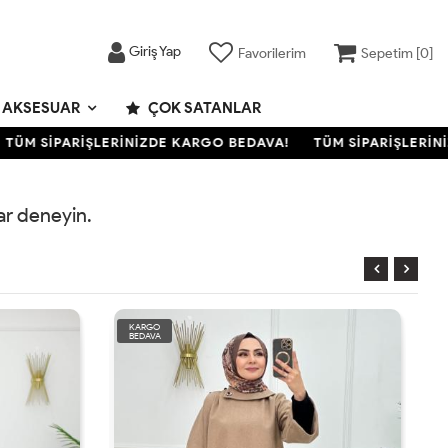
Giriş Yap
Favorilerim
Sepetim [
0
]
AKSESUAR
ÇOK SATANLAR
TÜM SİPARİŞLERİNİZDE KARGO BEDAVA!
TÜM SİPARİŞLERİNİ
rar deneyin.
KARGO
BEDAVA