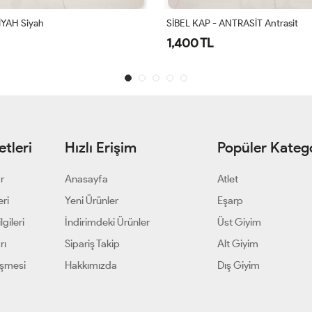
ANTRASİT Antrasit
Hürrem Kap Lacivert
1,550 TL
tleri
Hızlı Erişim
Popüler Katego
ar
Anasayfa
Atlet
eri
Yeni Ürünler
Eşarp
gileri
İndirimdeki Ürünler
Üst Giyim
rı
Sipariş Takip
Alt Giyim
eşmesi
Hakkımızda
Dış Giyim