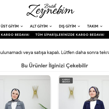
ÜST GIYIM
ALT GIYIM
DIŞ GIYIM
TAKIM
KARGO BEDAVA!
TÜM SİPARİŞLERİNİZDE KARGO BEDAVA!
 bulunamadı veya satışa kapalı. Lütfen daha sonra tek
Bu Ürünler İlginizi Çekebilir
KARGO
BEDAVA