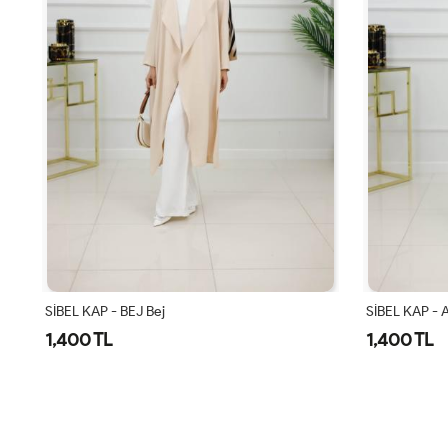
SİBEL KAP - ANTRASİT Antrasit
SİBEL KAP-LA
1,400 TL
1,400 TL