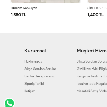
SİBEL KAP- SİYAH Siyah
SİBEL KAP - 
1,400 TL
1,400 TL
Kurumsal
Müşteri Hizme
Hakkımızda
Sıkça Sorulan Sorul
Sıkça Sorulan Sorular
Gizlilik ve Kvkk Bilgil
Banka Hesaplarımız
Kargo ve Teslimat Bil
Sipariş Takibi
İptal ve İade Koşulla
İletişim
Mesafeli Satış Sözl