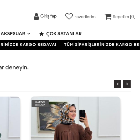
Giriş Yap
Favorilerim
Sepetim [
0
]
AKSESUAR
ÇOK SATANLAR
İNİZDE KARGO BEDAVA!
TÜM SİPARİŞLERİNİZDE KARGO BEDA
rar deneyin.
KARGO
BEDAVA