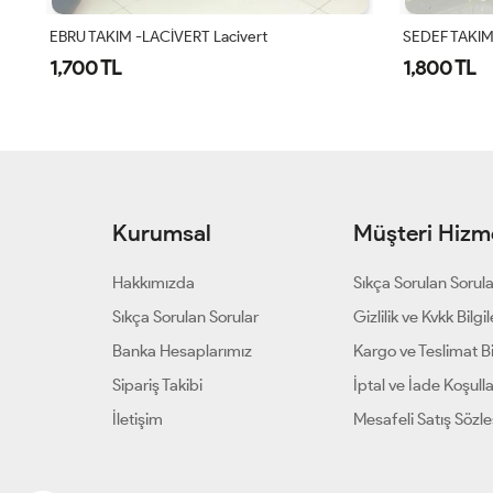
SEDEF TAKIM -VİZON Vizon
SEDEF TAKIM
1,800 TL
1,800 TL
Kurumsal
Müşteri Hizme
Hakkımızda
Sıkça Sorulan Sorul
Sıkça Sorulan Sorular
Gizlilik ve Kvkk Bilgil
Banka Hesaplarımız
Kargo ve Teslimat Bil
Sipariş Takibi
İptal ve İade Koşulla
İletişim
Mesafeli Satış Sözl