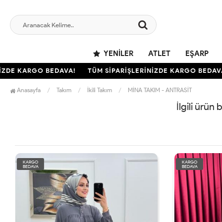
YENILER
ATLET
EŞARP
ZDE KARGO BEDAVA!
TÜM SİPARİŞLERİNİZDE KARGO BEDAVA!
Anasayfa
Takım
İkili Takım
MİNA TAKIM - ANTRASİT
İlgili ürün
KARGO
KARGO
BEDAVA
BEDAVA