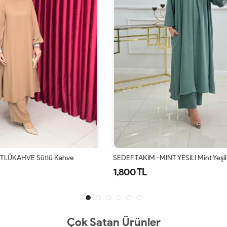
MINT YESILI Mint Yeşili
SEDEF TAKIM-KAHVERENGI Kahv
1,800 TL
Çok Satan Ürünler