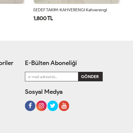
erengi
MONAİR DENİM TAKIM - DUMAN
E
1,900 TL
1
riler
E-Bülten Aboneliği
Sosyal Medya