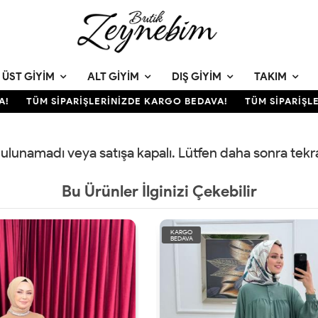
ÜST GIYIM
ALT GIYIM
DIŞ GIYIM
TAKIM
TÜM SİPARİŞLERİNİZDE KARGO BEDAVA!
TÜM SİPARİŞLER
 bulunamadı veya satışa kapalı. Lütfen daha sonra tek
Bu Ürünler İlginizi Çekebilir
KARGO
BEDAVA