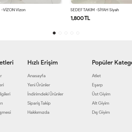
 -SİYAH Siyah
SEDEF TAKIM-KAHVERENGI Kahv
1,800 TL
tleri
Hızlı Erişim
Popüler Katego
ar
Anasayfa
Atlet
eri
Yeni Ürünler
Eşarp
gileri
İndirimdeki Ürünler
Üst Giyim
rı
Sipariş Takip
Alt Giyim
eşmesi
Hakkımızda
Dış Giyim