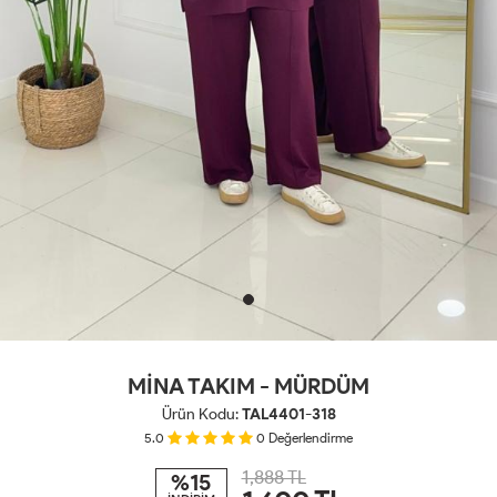
MİNA TAKIM - MÜRDÜM
Ürün Kodu:
TAL4401-318
5.0
0
Değerlendirme
1,888 TL
%15