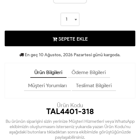
SEPETE EKLE
En geç 10 Ağustos, 2026 Pazartesi günü kargoda.
Ürün Bilgileri
Ödeme Bilgileri
Müşteri Yorumları
Teslimat Bilgileri
Ürün Kodu
TAL4401-318
Bu ürünün siparişini sizin yerinize Müşteri Hizmetleri veya WhatsApp
ekibimizin oluşturmasını isterseniz yukarıda yazan Ürün Kodu'nu
aşağıdaki butonlara tıkladıktan sonra ekibimizle görüştüğünüzde
paylaşabilirsiniz.