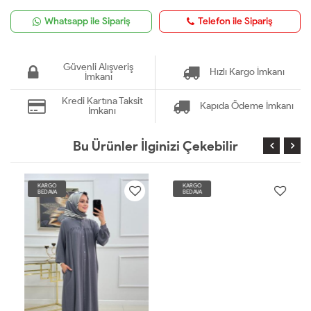
Whatsapp ile Sipariş
Telefon ile Sipariş
Güvenli Alışveriş
Hızlı Kargo İmkanı
İmkanı
Kredi Kartına Taksit
Kapıda Ödeme İmkanı
İmkanı
Bu Ürünler İlginizi Çekebilir
KARGO
KARGO
BEDAVA
BEDAVA