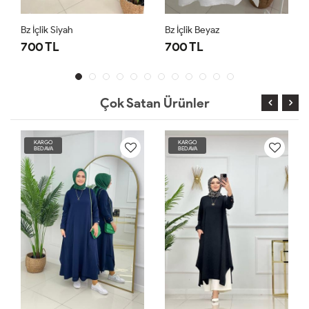
Bz İçlik Siyah
Bz İçlik Beyaz
700 TL
700 TL
Çok Satan Ürünler
KARGO
KARGO
BEDAVA
BEDAVA