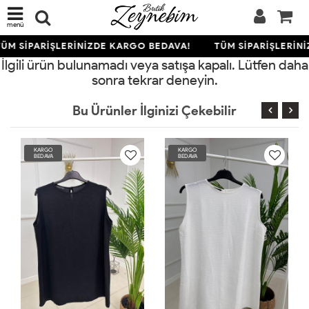
menü
ÜM SİPARİŞLERİNİZDE KARGO BEDAVA!
TÜM SİPARİŞLERİN
İlgili ürün bulunamadı veya satışa kapalı. Lütfen daha
sonra tekrar deneyin.
Bu Ürünler İlginizi Çekebilir
KARGO
KARGO
BEDAVA
BEDAVA