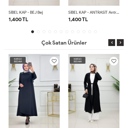
SİBEL KAP - BEJ Bej
SİBEL KAP - ANTRASİT Antrasit
1,400 TL
1,400 TL
1,4
Çok Satan Ürünler
KARGO
KARGO
BEDAVA
BEDAVA