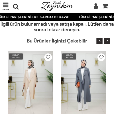
menü
ÜM SİPARİŞLERİNİZDE KARGO BEDAVA!
TÜM SİPARİŞLERİNİ
İlgili ürün bulunamadı veya satışa kapalı. Lütfen daha
sonra tekrar deneyin.
Bu Ürünler İlginizi Çekebilir
KARGO
KARGO
KA
BEDAVA
BEDAVA
BE