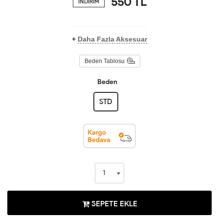
550
TL
İNDİRİM
+
Daha Fazla Aksesuar
Beden Tablosu
Beden
STD
SEPETE EKLE