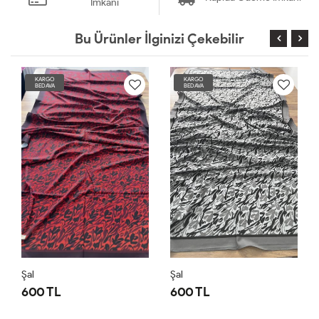
İmkanı
Bu Ürünler İlginizi Çekebilir
KARGO
KARGO
BEDAVA
BEDAVA
Şal
Şal
600 TL
600 TL