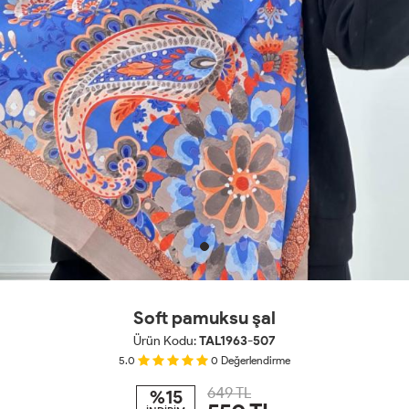
Soft pamuksu şal
Ürün Kodu:
TAL1963-507
5.0
0
Değerlendirme
649 TL
%15