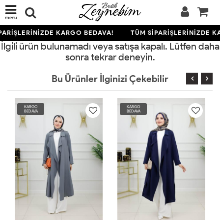
menü
PARİŞLERİNİZDE KARGO BEDAVA!
TÜM SİPARİŞLERİNİZDE K
İlgili ürün bulunamadı veya satışa kapalı. Lütfen daha
sonra tekrar deneyin.
Bu Ürünler İlginizi Çekebilir
KARGO
KARGO
BEDAVA
BEDAVA