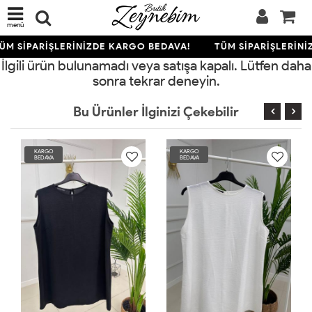
menü
ÜM SİPARİŞLERİNİZDE KARGO BEDAVA!
TÜM SİPARİŞLERİNİ
İlgili ürün bulunamadı veya satışa kapalı. Lütfen daha
sonra tekrar deneyin.
Bu Ürünler İlginizi Çekebilir
RGO
KARGO
KARGO
DAVA
BEDAVA
BEDAVA