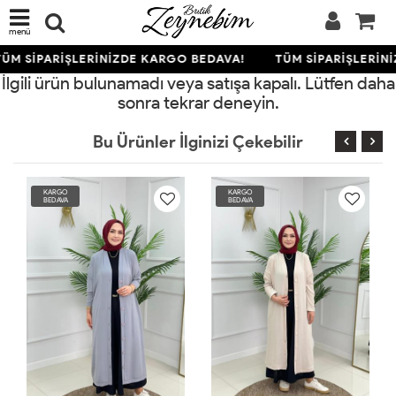
menü
ÜM SİPARİŞLERİNİZDE KARGO BEDAVA!
TÜM SİPARİŞLERİN
İlgili ürün bulunamadı veya satışa kapalı. Lütfen daha
sonra tekrar deneyin.
Bu Ürünler İlginizi Çekebilir
KARGO
KARGO
BEDAVA
BEDAVA