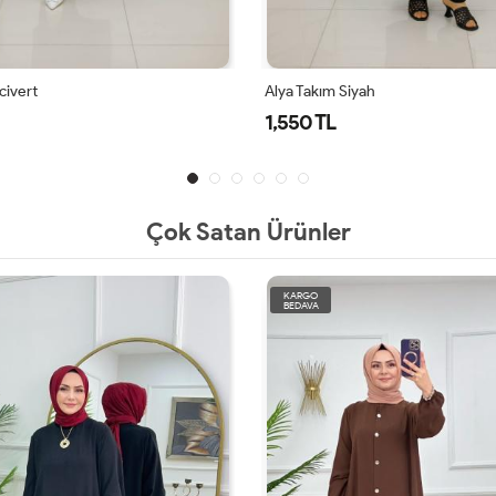
civert
Alya Takım Siyah
1,550 TL
Çok Satan Ürünler
KARGO
BEDAVA