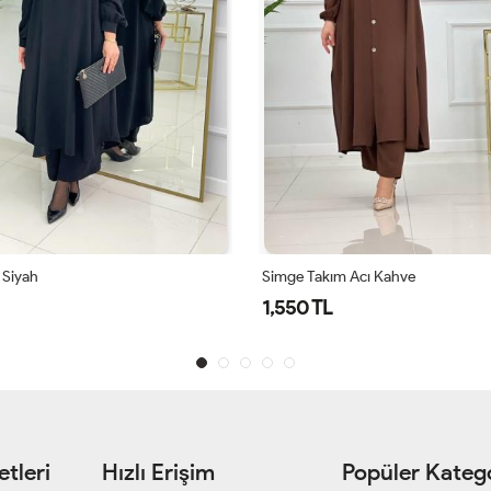
 Siyah
Simge Takım Acı Kahve
1,550 TL
tleri
Hızlı Erişim
Popüler Katego