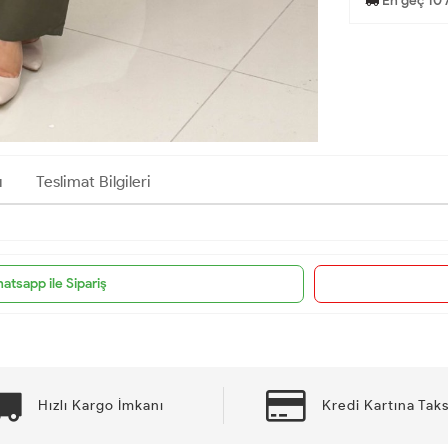
En geç 10 
ı
Teslimat Bilgileri
atsapp ile Sipariş
Hızlı Kargo İmkanı
Kredi Kartına Taks