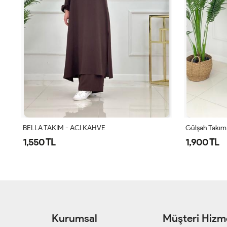
BELLA TAKIM - ACI KAHVE
Gülşah Takım
1,550 TL
1,900 TL
Kurumsal
Müşteri Hizme