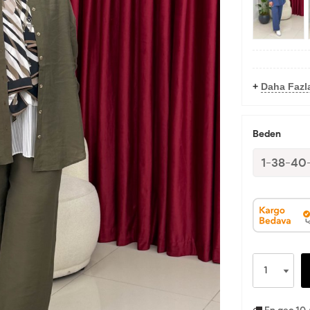
+
Daha Fazl
Beden
1-38-40