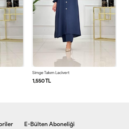
Simge Takım Lacivert
Si
1,550 TL
1
riler
E-Bülten Aboneliği