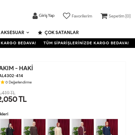
Giriş Yap
Favorilerim
Sepetim [
0
]
AKSESUAR
ÇOK SATANLAR
ARGO BEDAVA!
TÜM SİPARİŞLERİNİZDE KARGO BEDAVA!
TÜ
AKIM - HAKİ
AL4302-414
0
Değerlendirme
,419 TL
2,050
TL
leri