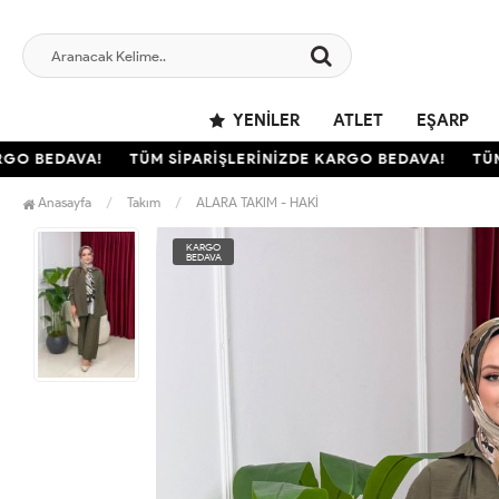
YENILER
ATLET
EŞARP
O BEDAVA!
TÜM SİPARİŞLERİNİZDE KARGO BEDAVA!
TÜM S
Anasayfa
Takım
ALARA TAKIM - HAKİ
KARGO
BEDAVA