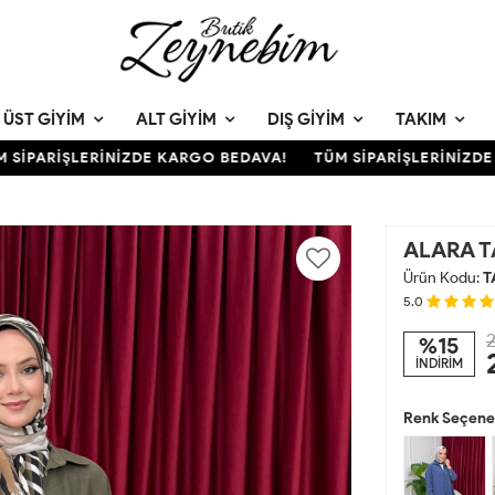
ÜST GIYIM
ALT GIYIM
DIŞ GIYIM
TAKIM
İPARİŞLERİNİZDE KARGO BEDAVA!
TÜM SİPARİŞLERİNİZDE K
ALARA T
Ürün Kodu:
T
5.0
2
%15
İNDİRİM
Renk Seçenek