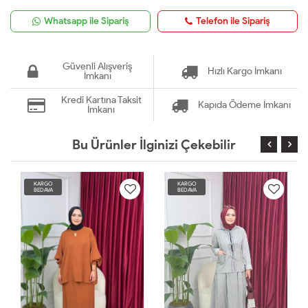
Whatsapp ile Sipariş
Telefon ile Sipariş
Güvenli Alışveriş
Hızlı Kargo İmkanı
İmkanı
Kredi Kartına Taksit
Kapıda Ödeme İmkanı
İmkanı
Bu Ürünler İlginizi Çekebilir
KARGO
KARGO
BEDAVA
BEDAVA