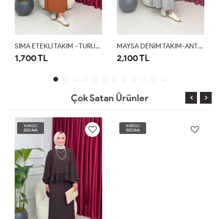
SİMA ETEKLİ TAKIM - TURUNCU
MAYSA DENİM TAKIM-ANTRASİT
1,700 TL
2,100 TL
Çok Satan Ürünler
KARGO
KARGO
BEDAVA
BEDAVA