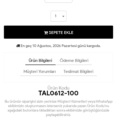
SEPETE EKLE
En geç 10 Ağustos, 2026 Pazartesi günü kargoda.
Ürün Bilgileri
Ödeme Bilgileri
Müşteri Yorumları
Teslimat Bilgileri
Ürün Kodu
TAL0612-100
Bu ürünün siparişini sizin yerinize Müşteri Hizmetleri veya WhatsApp
ekibimizin oluşturmasını isterseniz yukarıda yazan Ürün Kodu'nu
aşağıdaki butonlara tıkladıktan sonra ekibimizle görüştüğünüzde
paylaşabilirsiniz.