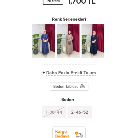
1,700
TL
İNDİRİM
Renk Seçenekleri
+
Daha Fazla Etekli Takım
Beden Tablosu
Beden
1-38-44
2-46-52