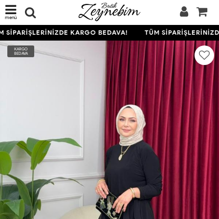
menü
 SİPARİŞLERİNİZDE KARGO BEDAVA!
TÜM SİPARİŞLERİNİZD
KARGO
BEDAVA