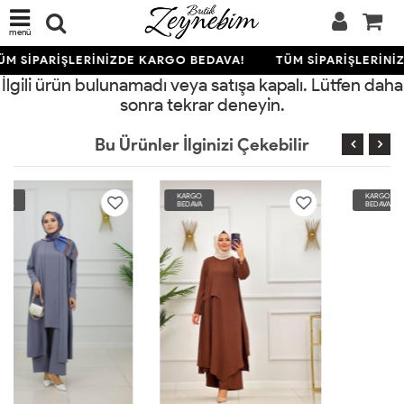
menü
M SİPARİŞLERİNİZDE KARGO BEDAVA!
TÜM SİPARİŞLERİNİ
İlgili ürün bulunamadı veya satışa kapalı. Lütfen daha
sonra tekrar deneyin.
Bu Ürünler İlginizi Çekebilir
KARGO
KARGO
BEDAVA
BEDAVA