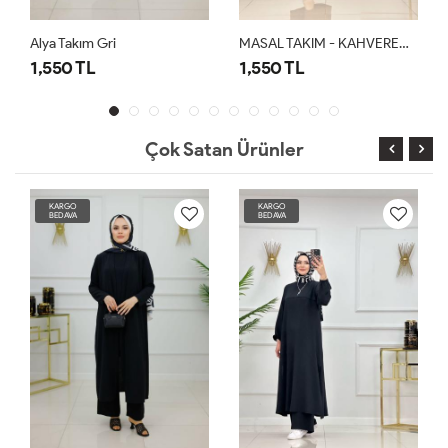
Alya Takım Gri
MASAL TAKIM - KAHVERENGİ
1,550 TL
1,550 TL
Çok Satan Ürünler
KARGO
KARGO
BEDAVA
BEDAVA