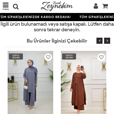
menü
ÜM SİPARİŞLERİNİZDE KARGO BEDAVA!
TÜM SİPARİŞLERİN
İlgili ürün bulunamadı veya satışa kapalı. Lütfen daha
sonra tekrar deneyin.
Bu Ürünler İlginizi Çekebilir
KARGO
KARGO
BEDAVA
BEDAVA