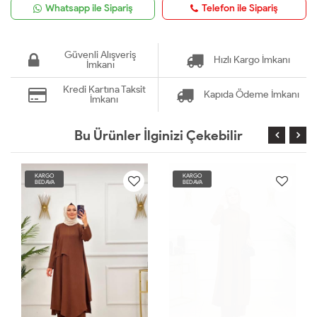
Whatsapp ile Sipariş
Telefon ile Sipariş
Güvenli Alışveriş
Hızlı Kargo İmkanı
İmkanı
Kredi Kartına Taksit
Kapıda Ödeme İmkanı
İmkanı
Bu Ürünler İlginizi Çekebilir
KARGO
KARGO
BEDAVA
BEDAVA