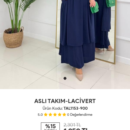
ASLI TAKIM-LACİVERT
Ürün Kodu:
TAL1153-900
5.0
0
Değerlendirme
2,301 TL
%15