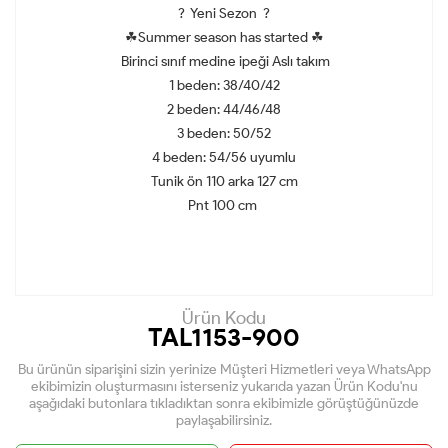
? Yeni Sezon ?
☘Summer season has started ☘
Birinci sınıf medine ipeği Aslı takım
1 beden: 38/40/42
2 beden: 44/46/48
3 beden: 50/52
4 beden: 54/56 uyumlu
Tunik ön 110 arka 127 cm
Pnt 100 cm
Ürün Kodu
TAL1153-900
Bu ürünün siparişini sizin yerinize Müşteri Hizmetleri veya WhatsApp
ekibimizin oluşturmasını isterseniz yukarıda yazan Ürün Kodu'nu
aşağıdaki butonlara tıkladıktan sonra ekibimizle görüştüğünüzde
paylaşabilirsiniz.