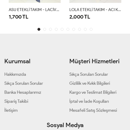
ASU ETEKLİ TAKIM - LACİVERT
LOLA ETEKLİ TAKIM - ACI KAHVE
1,700 TL
2,000 TL
1
Kurumsal
Müşteri Hizmetleri
Hakkımızda
Sıkça Sorulan Sorular
Sıkça Sorulan Sorular
Gizlilik ve Kvkk Bilgileri
Banka Hesaplarımız
Kargo ve Teslimat Bilgileri
Sipariş Takibi
İptal ve İade Koşulları
İletişim
Mesafeli Satış Sözleşmesi
Sosyal Medya