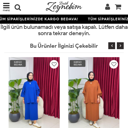
menü
ÜM SİPARİŞLERİNİZDE KARGO BEDAVA!
TÜM SİPARİŞLERİNİ
İlgili ürün bulunamadı veya satışa kapalı. Lütfen daha
sonra tekrar deneyin.
Bu Ürünler İlginizi Çekebilir
KARGO
KARGO
BEDAVA
BEDAVA