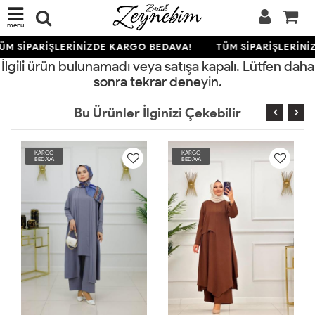
menü
ÜM SİPARİŞLERİNİZDE KARGO BEDAVA!
TÜM SİPARİŞLERİNİ
İlgili ürün bulunamadı veya satışa kapalı. Lütfen daha
sonra tekrar deneyin.
Bu Ürünler İlginizi Çekebilir
RGO
KARGO
KARGO
DAVA
BEDAVA
BEDAVA