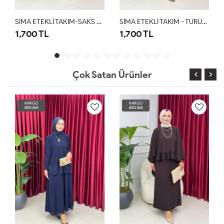
SİMA ETEKLİ TAKIM-SAKS MAVİ
SİMA ETEKLİ TAKIM - TURUNCU
MAYSA DENİM TAKIM-ANT
1,700 TL
2,100 TL
Çok Satan Ürünler
KARGO
KARGO
BEDAVA
BEDAVA