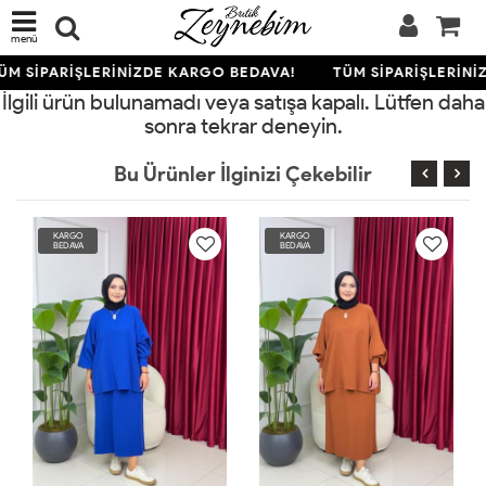
menü
ÜM SİPARİŞLERİNİZDE KARGO BEDAVA!
TÜM SİPARİŞLERİNİ
İlgili ürün bulunamadı veya satışa kapalı. Lütfen daha
sonra tekrar deneyin.
Bu Ürünler İlginizi Çekebilir
KARGO
KARGO
BEDAVA
BEDAVA