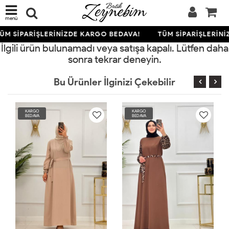
menü
ÜM SİPARİŞLERİNİZDE KARGO BEDAVA!
TÜM SİPARİŞLERİNİ
İlgili ürün bulunamadı veya satışa kapalı. Lütfen daha
sonra tekrar deneyin.
Bu Ürünler İlginizi Çekebilir
KARGO
KARGO
BEDAVA
BEDAVA