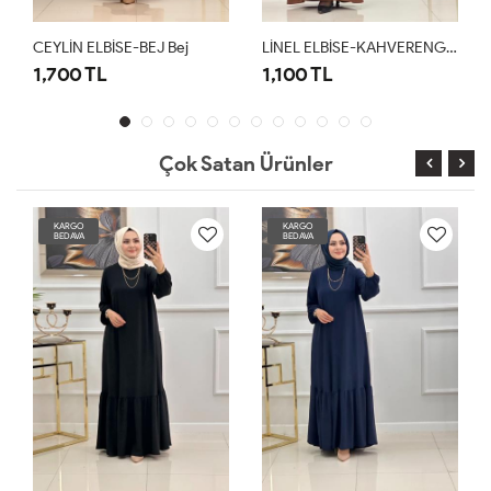
CEYLİN ELBİSE-BEJ Bej
LİNEL ELBİSE-KAHVERENGİ Kahverengi
1,700 TL
1,100 TL
Çok Satan Ürünler
KARGO
KARGO
BEDAVA
BEDAVA