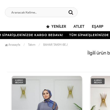
YENILER
ATLET
EŞARP
SİPARİŞLERİNİZDE KARGO BEDAVA!
TÜM SİPARİŞLERİNİZDE 
Anasayfa
Takım
BAHAR TAKIM-BEJ
İlgili ürün
KARGO
KARGO
BEDAVA
BEDAVA