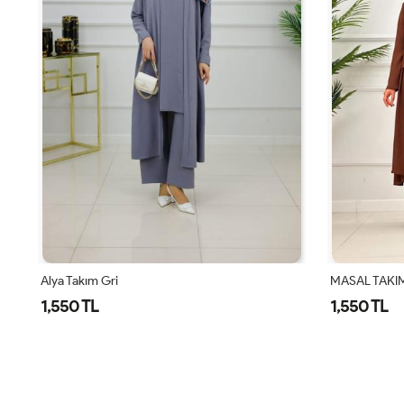
MASAL TAKIM - KAHVERENGİ
Alya Takım K
1,550 TL
1,550 TL