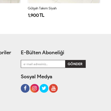
Simge Takım Acı Kahve
Si
1,550 TL
1
riler
E-Bülten Aboneliği
Sosyal Medya