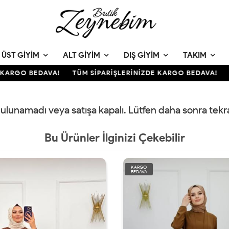
ÜST GIYIM
ALT GIYIM
DIŞ GIYIM
TAKIM
KARGO BEDAVA!
TÜM SİPARİŞLERİNİZDE KARGO BEDAVA!
T
 bulunamadı veya satışa kapalı. Lütfen daha sonra tek
Bu Ürünler İlginizi Çekebilir
KARGO
BEDAVA