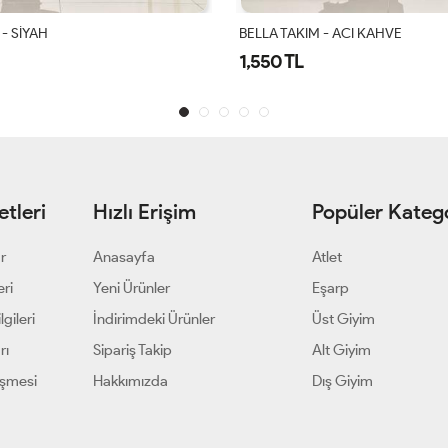
 - ACI KAHVE
Gülşah Takım Siyah
1,900 TL
tleri
Hızlı Erişim
Popüler Katego
ar
Anasayfa
Atlet
eri
Yeni Ürünler
Eşarp
gileri
İndirimdeki Ürünler
Üst Giyim
rı
Sipariş Takip
Alt Giyim
eşmesi
Hakkımızda
Dış Giyim