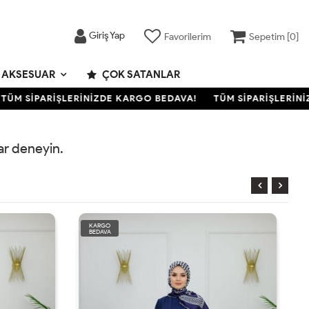
Giriş Yap
Favorilerim
Sepetim [
0
]
AKSESUAR
ÇOK SATANLAR
ÜM SİPARİŞLERİNİZDE KARGO BEDAVA!
TÜM SİPARİŞLERİNİZ
rar deneyin.
KARGO
BEDAVA