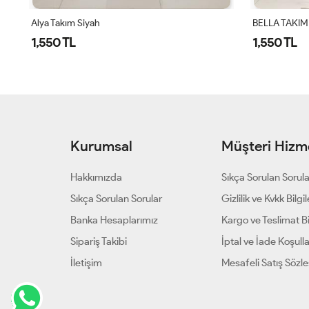
BELLA TAKIM - SİYAH
BELLA TAKIM
1,550 TL
1,550 TL
Kurumsal
Müşteri Hizme
Hakkımızda
Sıkça Sorulan Sorul
Sıkça Sorulan Sorular
Gizlilik ve Kvkk Bilgil
Banka Hesaplarımız
Kargo ve Teslimat Bil
Sipariş Takibi
İptal ve İade Koşulla
İletişim
Mesafeli Satış Sözl