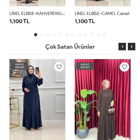
LİNEL ELBİSE-KAHVERENGİ Kahverengi
LİNEL ELBİSE-CAMEL Camel
1,100 TL
1,100 TL
Çok Satan Ürünler
KARGO
KARGO
BEDAVA
BEDAVA